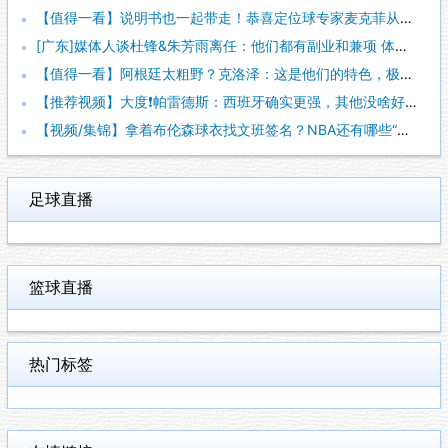
【值得一看】说明书也一起带走！恭喜定位球专家麦克菲从维拉转投
[广东]媒体人谈杜锋&朱芳雨离任：他们都有副业和兼项 体育唯
【值得一看】阿根廷太粗野？克洛泽：这是他们的特色，极其强调对
【推荐视频】大度❗️帕雷德斯：西班牙确实更强，其他没啥好辟谣
【视频/集锦】拿着布伦森球衣找文班签名？NBA还有哪些“贴脸
足球直播
篮球直播
热门标签