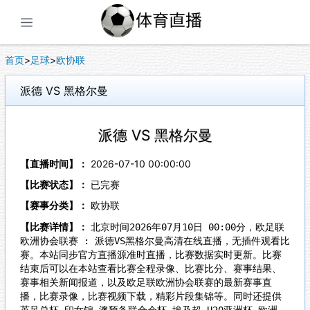
展开菜单
首页
>
足球
>
欧协联
派德 VS 黑格尔曼
派德 VS 黑格尔曼
【直播时间】：
2026-07-10 00:00:00
【比赛状态】：
已完赛
【赛事分类】：
欧协联
【比赛详情】：
北京时间2026年07月10日 00:00分，欧足联
欧洲协会联赛 : 派德VS黑格尔曼高清在线直播，无插件观看比
赛。本站同步官方直播源准时直播，比赛数据实时更新。比赛
结束后可以在本站查看比赛全程录像、比赛比分、赛事结果、
赛事相关新闻报道，以及欧足联欧洲协会联赛的最新赛事直
播，比赛录像，比赛视频下载，精彩片段集锦等。同时还提供
英足总杯,印女锦,澳预备联合会杯,埃及超,U20亚洲杯,欧洲