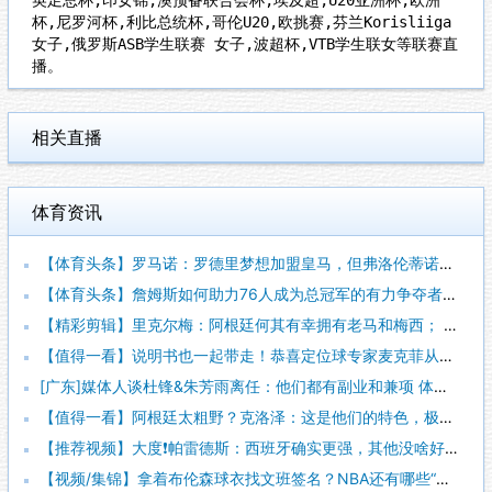
杯,尼罗河杯,利比总统杯,哥伦U20,欧挑赛,芬兰Korisliiga
女子,俄罗斯ASB学生联赛 女子,波超杯,VTB学生联女等联赛直
播。
相关直播
体育资讯
【体育头条】罗马诺：罗德里梦想加盟皇马，但弗洛伦蒂诺尚未批准
【体育头条】詹姆斯如何助力76人成为总冠军的有力争夺者？组织
【精彩剪辑】里克尔梅：阿根廷何其有幸拥有老马和梅西； 体力充
【值得一看】说明书也一起带走！恭喜定位球专家麦克菲从维拉转投
[广东]媒体人谈杜锋&朱芳雨离任：他们都有副业和兼项 体育唯
【值得一看】阿根廷太粗野？克洛泽：这是他们的特色，极其强调对
【推荐视频】大度❗️帕雷德斯：西班牙确实更强，其他没啥好辟谣
【视频/集锦】拿着布伦森球衣找文班签名？NBA还有哪些“贴脸