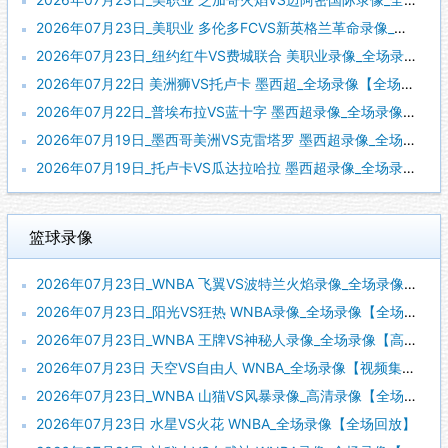
2026年07月23日_美职业 多伦多FCVS新英格兰革命录像_全场录像【全场回放】
2026年07月23日_纽约红牛VS费城联合 美职业录像_全场录像【视频集锦】
2026年07月22日 美洲狮VS托卢卡 墨西超_全场录像【全场回放】
2026年07月22日_普埃布拉VS蓝十字 墨西超录像_全场录像【高清回放】
2026年07月19日_墨西哥美洲VS克雷塔罗 墨西超录像_全场录像【视频集锦】
2026年07月19日_托卢卡VS瓜达拉哈拉 墨西超录像_全场录像【高清回放】
篮球录像
2026年07月23日_WNBA 飞翼VS波特兰火焰录像_全场录像【视频集锦】
2026年07月23日_阳光VS狂热 WNBA录像_全场录像【全场回放】
2026年07月23日_WNBA 王牌VS神秘人录像_全场录像【高清回放】
2026年07月23日 天空VS自由人 WNBA_全场录像【视频集锦】
2026年07月23日_WNBA 山猫VS风暴录像_高清录像【全场回放】
2026年07月23日 水星VS火花 WNBA_全场录像【全场回放】