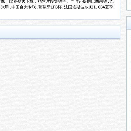
录像，比赛视频下载，精彩片段集锦等。同时还提供巴西南锦,巴
米甲,中国台大专联,葡萄牙LPB杯,法国埃斯波尔U21,CBA夏季