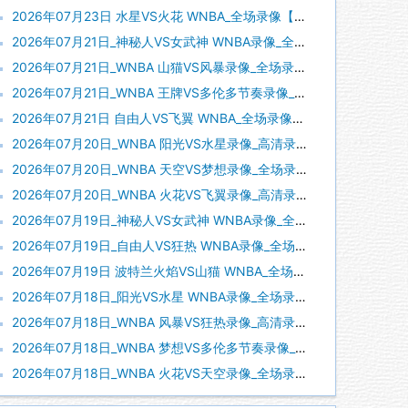
2026年07月23日 水星VS火花 WNBA_全场录像【全场回放】
2026年07月21日_神秘人VS女武神 WNBA录像_全场录像【视频集锦】
2026年07月21日_WNBA 山猫VS风暴录像_全场录像【全场回放】
2026年07月21日_WNBA 王牌VS多伦多节奏录像_全场录像【视频集锦】
2026年07月21日 自由人VS飞翼 WNBA_全场录像【全场回放】
2026年07月20日_WNBA 阳光VS水星录像_高清录像【全场回放】
2026年07月20日_WNBA 天空VS梦想录像_全场录像【全场回放】
2026年07月20日_WNBA 火花VS飞翼录像_高清录像【全场回放】
2026年07月19日_神秘人VS女武神 WNBA录像_全场录像【全场回放】
2026年07月19日_自由人VS狂热 WNBA录像_全场录像【高清回放】
2026年07月19日 波特兰火焰VS山猫 WNBA_全场录像【全场回放】
2026年07月18日_阳光VS水星 WNBA录像_全场录像【全场回放】
2026年07月18日_WNBA 风暴VS狂热录像_高清录像【全场回放】
2026年07月18日_WNBA 梦想VS多伦多节奏录像_全场录像【视频集锦】
2026年07月18日_WNBA 火花VS天空录像_全场录像【视频集锦】