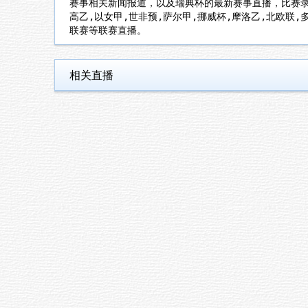
赛事相关新闻报道，以及瑞典杯的最新赛事直播，比赛
高乙,以女甲,世非预,萨尔甲,挪威杯,摩洛乙,北欧联,多
联赛等联赛直播。
相关直播