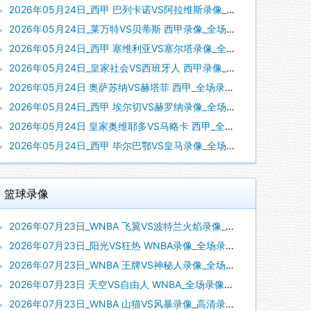
2026年05月24日_西甲 巴列卡诺VS阿拉维斯录像_高清录像【全场回放】
2026年05月24日_莱万特VS贝蒂斯 西甲录像_全场录像【全场回放】
2026年05月24日_西甲 塞维利亚VS塞尔塔录像_全场录像【视频集锦】
2026年05月24日_皇家社会VS西班牙人 西甲录像_全场录像【全场回放】
2026年05月24日 奥萨苏纳VS赫塔菲 西甲_全场录像【视频集锦】
2026年05月24日_西甲 埃尔切VS赫罗纳录像_全场录像【全场回放】
2026年05月24日 皇家奥维耶多VS马略卡 西甲_全场录像【视频集锦】
2026年05月24日_西甲 毕尔巴鄂VS皇马录像_全场录像【视频集锦】
篮球录像
2026年07月23日_WNBA 飞翼VS波特兰火焰录像_全场录像【视频集锦】
2026年07月23日_阳光VS狂热 WNBA录像_全场录像【全场回放】
2026年07月23日_WNBA 王牌VS神秘人录像_全场录像【高清回放】
2026年07月23日 天空VS自由人 WNBA_全场录像【视频集锦】
2026年07月23日_WNBA 山猫VS风暴录像_高清录像【全场回放】