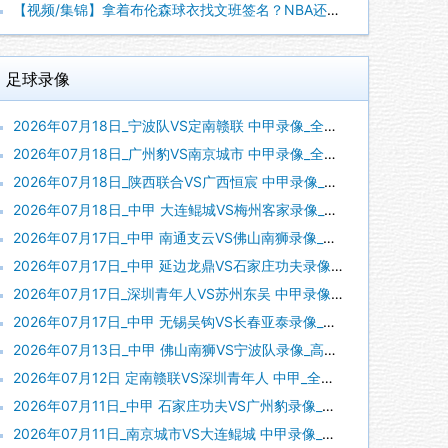
【视频/集锦】拿着布伦森球衣找文班签名？NBA还有哪些“贴脸
足球录像
2026年07月18日_宁波队VS定南赣联 中甲录像_全场录像【全场回放】
2026年07月18日_广州豹VS南京城市 中甲录像_全场录像【视频集锦】
2026年07月18日_陕西联合VS广西恒宸 中甲录像_全场录像【高清回放】
2026年07月18日_中甲 大连鲲城VS梅州客家录像_全场录像【高清回放】
2026年07月17日_中甲 南通支云VS佛山南狮录像_全场录像【全场回放】
2026年07月17日_中甲 延边龙鼎VS石家庄功夫录像_全场录像【全场回放】
2026年07月17日_深圳青年人VS苏州东吴 中甲录像_全场录像【视频集锦】
2026年07月17日_中甲 无锡吴钩VS长春亚泰录像_全场录像【高清回放】
2026年07月13日_中甲 佛山南狮VS宁波队录像_高清录像【全场回放】
2026年07月12日 定南赣联VS深圳青年人 中甲_全场录像【全场回放】
2026年07月11日_中甲 石家庄功夫VS广州豹录像_高清录像【全场回放】
2026年07月11日_南京城市VS大连鲲城 中甲录像_全场录像【视频集锦】