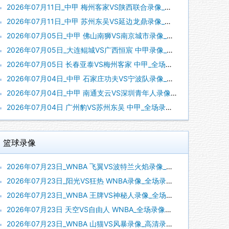
2026年07月11日_中甲 梅州客家VS陕西联合录像_全场录像【高清回放】
2026年07月11日_中甲 苏州东吴VS延边龙鼎录像_高清录像【全场回放】
2026年07月05日_中甲 佛山南狮VS南京城市录像_全场录像【全场回放】
2026年07月05日_大连鲲城VS广西恒宸 中甲录像_全场录像【高清回放】
2026年07月05日 长春亚泰VS梅州客家 中甲_全场录像【全场回放】
2026年07月04日_中甲 石家庄功夫VS宁波队录像_高清录像【全场回放】
2026年07月04日_中甲 南通支云VS深圳青年人录像_高清录像【全场回放】
2026年07月04日 广州豹VS苏州东吴 中甲_全场录像【视频集锦】
篮球录像
2026年07月23日_WNBA 飞翼VS波特兰火焰录像_全场录像【视频集锦】
2026年07月23日_阳光VS狂热 WNBA录像_全场录像【全场回放】
2026年07月23日_WNBA 王牌VS神秘人录像_全场录像【高清回放】
2026年07月23日 天空VS自由人 WNBA_全场录像【视频集锦】
2026年07月23日_WNBA 山猫VS风暴录像_高清录像【全场回放】