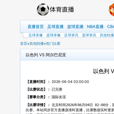
直播首页
足球直播
篮球直播
NBA直播
CB
足球录像
篮球录像
足球资讯
篮球资讯
其他转播
首页
>
其他转播
>
热门比赛
以色列 VS 阿尔巴尼亚
以色列 
【直播时间】：
2026-06-04 02:00:00
【比赛状态】：
已完赛
【赛事分类】：
国际友谊
【比赛详情】：
北京时间2026年06月04日 02:0
比赛。本站同步官方直播源准时直播，比赛数据实时更