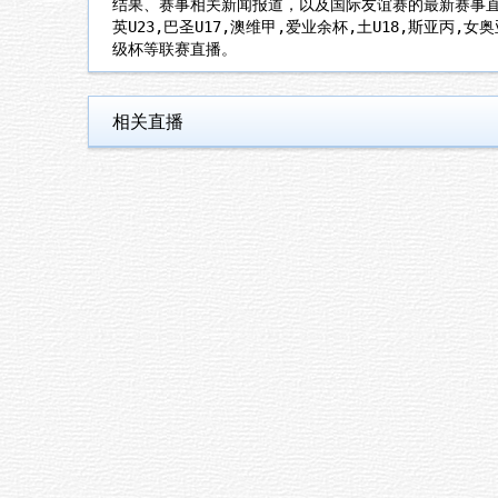
结果、赛事相关新闻报道，以及国际友谊赛的最新赛事
英U23,巴圣U17,澳维甲,爱业余杯,土U18,斯亚丙,
级杯等联赛直播。
相关直播