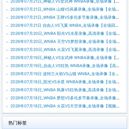
2026年07月21日_神秘人VS女武神 WNBA录像_全场录像【视频集锦】
2026年07月21日_WNBA 山猫VS风暴录像_全场录像【全场回放】
2026年07月21日_WNBA 王牌VS多伦多节奏录像_全场录像【视频集锦】
2026年07月21日 自由人VS飞翼 WNBA_全场录像【全场回放】
2026年07月20日_WNBA 阳光VS水星录像_高清录像【全场回放】
2026年07月20日_WNBA 天空VS梦想录像_全场录像【全场回放】
2026年07月20日_WNBA 火花VS飞翼录像_高清录像【全场回放】
2026年07月19日_神秘人VS女武神 WNBA录像_全场录像【全场回放】
2026年07月19日_自由人VS狂热 WNBA录像_全场录像【高清回放】
2026年07月19日 波特兰火焰VS山猫 WNBA_全场录像【全场回放】
2026年07月18日_阳光VS水星 WNBA录像_全场录像【全场回放】
2026年07月18日_WNBA 风暴VS狂热录像_高清录像【全场回放】
2026年07月18日_WNBA 梦想VS多伦多节奏录像_全场录像【视频集锦】
2026年07月18日_WNBA 火花VS天空录像_全场录像【视频集锦】
热门标签