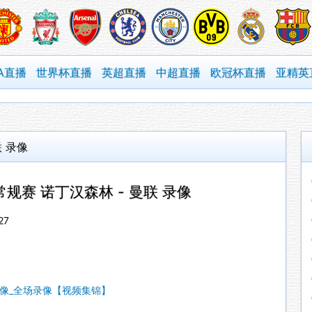
A直播
世界杯直播
英超直播
中超直播
欧冠杯直播
亚精英
联 录像
超常规赛 诺丁汉森林 - 曼联 录像
27
联录像_全场录像【视频集锦】