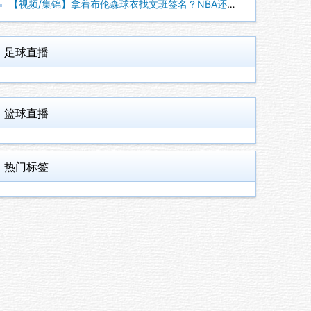
【视频/集锦】拿着布伦森球衣找文班签名？NBA还有哪些“贴脸
足球直播
篮球直播
热门标签