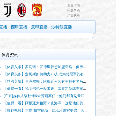
免责声明
问题帮助
广告联系
直播
西甲直播
意甲直播
沙特联直播
体育资讯
【体育头条】罗马诺：罗德里梦想加盟皇马，但弗洛伦蒂诺尚未批准
【体育头条】詹姆斯如何助力76人成为总冠军的有力争夺者？组织
【精彩剪辑】里克尔梅：阿根廷何其有幸拥有老马和梅西； 体力充
【值得一看】说明书也一起带走！恭喜定位球专家麦克菲从维拉转投
[广东]媒体人谈杜锋&朱芳雨离任：他们都有副业和兼项 体育唯
【值得一看】阿根廷太粗野？克洛泽：这是他们的特色，极其强调对
【推荐视频】大度❗️帕雷德斯：西班牙确实更强，其他没啥好辟谣