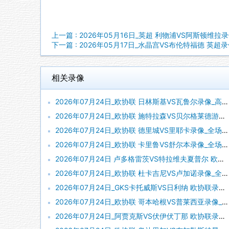
上一篇 : 2026年05月16日_英超 利物浦VS阿斯顿维拉
下一篇 : 2026年05月17日_水晶宫VS布伦特福德 英超
相关录像
2026年07月24日_欧协联 日林斯基VS瓦鲁尔录像_高清录像【全场回放】
2026年07月24日_欧协联 施特拉森VS贝尔格莱德游击录像_全场录像【视频集锦】
2026年07月24日_欧协联 德里城VS里耶卡录像_全场录像【全场回放】
2026年07月24日_欧协联 卡里鲁VS舒尔本录像_全场录像【全场回放】
2026年07月24日 卢多格雷茨VS特拉维夫夏普尔 欧协联_全场录像【视频集锦】
2026年07月24日_欧协联 杜卡吉尼VS卢加诺录像_全场录像【视频集锦】
2026年07月24日_GKS卡托威斯VS日利纳 欧协联录像_全场录像【高清回放】
2026年07月24日_欧协联 哥本哈根VS普莱西亚录像_全场录像【全场回放】
2026年07月24日_阿贾克斯VS伏伊伏丁那 欧协联录像_全场录像【视频集锦】