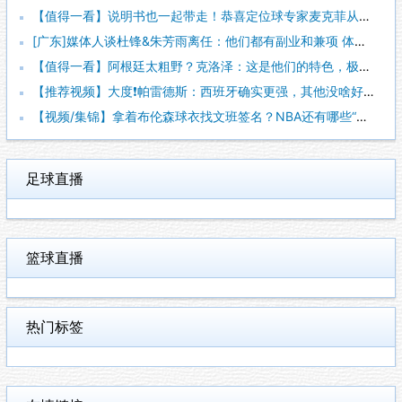
【值得一看】说明书也一起带走！恭喜定位球专家麦克菲从维拉转投
[广东]媒体人谈杜锋&朱芳雨离任：他们都有副业和兼项 体育唯
【值得一看】阿根廷太粗野？克洛泽：这是他们的特色，极其强调对
【推荐视频】大度❗️帕雷德斯：西班牙确实更强，其他没啥好辟谣
【视频/集锦】拿着布伦森球衣找文班签名？NBA还有哪些“贴脸
足球直播
篮球直播
热门标签