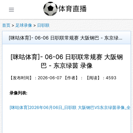
展开菜单
首页
>
足球录像
>
日职联
[咪咕体育]- 06-06 日职联常规赛 大阪钢巴 - 东京绿茵 录像
[咪咕体育]- 06-06 日职联常规赛 大阪钢
巴 - 东京绿茵 录像
【发布时间】：2026-06-07 【作者】： 【阅读】：
4593
录像列表:
[咪咕体育]2026年06月06日_日职联 大阪钢巴VS东京绿茵录像_