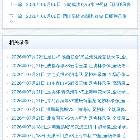
上一篇 : 2026年06月06日_长崎成功丸VS水户蜀葵 日职联录像
_
下一篇 : 2026年06月06日_冈山绿雉VS浦和红钻 日职联录像_
全
相关录像
2026年07月22日_足协杯 陕西联合VS兰州陇原竞技录像_全场录像【视频集锦】
2026年07月21日_成都蓉城VS云南玉昆 足协杯录像_全场录像【全场回放】
2026年07月21日_大连英博VS河南队 足协杯录像_全场录像【全场回放】
2026年07月21日_山东泰山VS武汉三镇 足协杯录像_高清录像【全场回放】
2026年07月21日_足协杯 青岛海牛VS上海申花录像_全场录像【全场回放】
2026年07月21日_青岛西海岸VS重庆铜梁龙 足协杯录像_全场录像【全场回放】
2026年07月21日 深圳新鹏城VS上海海港 足协杯_全场录像【全场回放】
2026年07月21日_北京国安VS大连可为 足协杯录像_全场录像【全场回放】
2026年07月18日_深圳新鹏城VS武汉三镇 中超录像_全场录像【全场回放】
2026年07月18日 天津津门虎VS上海申花 中超_全场录像【视频集锦】