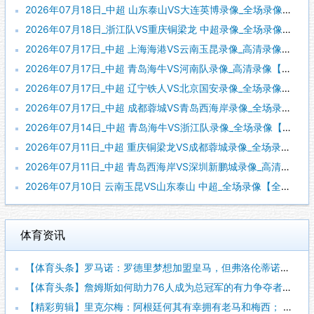
2026年07月18日_中超 山东泰山VS大连英博录像_全场录像【视频集锦】
2026年07月18日_浙江队VS重庆铜梁龙 中超录像_全场录像【视频集锦】
2026年07月17日_中超 上海海港VS云南玉昆录像_高清录像【全场回放】
2026年07月17日_中超 青岛海牛VS河南队录像_高清录像【全场回放】
2026年07月17日_中超 辽宁铁人VS北京国安录像_全场录像【全场回放】
2026年07月17日_中超 成都蓉城VS青岛西海岸录像_全场录像【全场回放】
2026年07月14日_中超 青岛海牛VS浙江队录像_全场录像【全场回放】
2026年07月11日_中超 重庆铜梁龙VS成都蓉城录像_全场录像【全场回放】
2026年07月11日_中超 青岛西海岸VS深圳新鹏城录像_高清录像【全场回放】
2026年07月10日 云南玉昆VS山东泰山 中超_全场录像【全场回放】
体育资讯
【体育头条】罗马诺：罗德里梦想加盟皇马，但弗洛伦蒂诺尚未批准
【体育头条】詹姆斯如何助力76人成为总冠军的有力争夺者？组织
【精彩剪辑】里克尔梅：阿根廷何其有幸拥有老马和梅西； 体力充