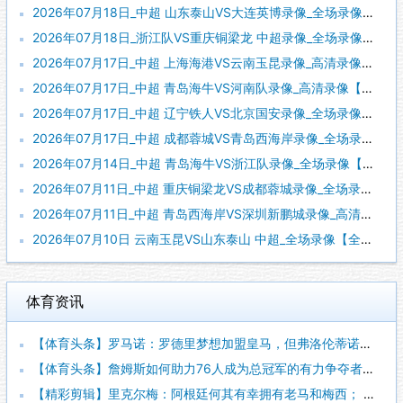
2026年07月18日_中超 山东泰山VS大连英博录像_全场录像【视频集锦】
2026年07月18日_浙江队VS重庆铜梁龙 中超录像_全场录像【视频集锦】
2026年07月17日_中超 上海海港VS云南玉昆录像_高清录像【全场回放】
2026年07月17日_中超 青岛海牛VS河南队录像_高清录像【全场回放】
2026年07月17日_中超 辽宁铁人VS北京国安录像_全场录像【全场回放】
2026年07月17日_中超 成都蓉城VS青岛西海岸录像_全场录像【全场回放】
2026年07月14日_中超 青岛海牛VS浙江队录像_全场录像【全场回放】
2026年07月11日_中超 重庆铜梁龙VS成都蓉城录像_全场录像【全场回放】
2026年07月11日_中超 青岛西海岸VS深圳新鹏城录像_高清录像【全场回放】
2026年07月10日 云南玉昆VS山东泰山 中超_全场录像【全场回放】
体育资讯
【体育头条】罗马诺：罗德里梦想加盟皇马，但弗洛伦蒂诺尚未批准
【体育头条】詹姆斯如何助力76人成为总冠军的有力争夺者？组织
【精彩剪辑】里克尔梅：阿根廷何其有幸拥有老马和梅西； 体力充