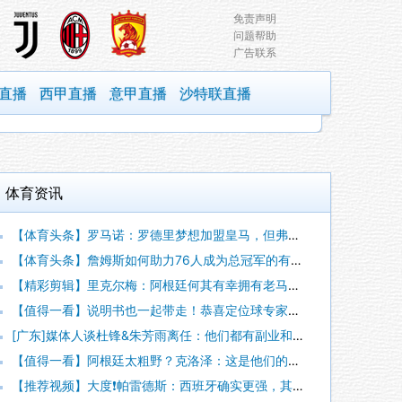
免责声明
问题帮助
广告联系
直播
西甲直播
意甲直播
沙特联直播
体育资讯
【体育头条】罗马诺：罗德里梦想加盟皇马，但弗洛伦蒂诺尚未批准
【体育头条】詹姆斯如何助力76人成为总冠军的有力争夺者？组织
【精彩剪辑】里克尔梅：阿根廷何其有幸拥有老马和梅西； 体力充
【值得一看】说明书也一起带走！恭喜定位球专家麦克菲从维拉转投
[广东]媒体人谈杜锋&朱芳雨离任：他们都有副业和兼项 体育唯
【值得一看】阿根廷太粗野？克洛泽：这是他们的特色，极其强调对
【推荐视频】大度❗️帕雷德斯：西班牙确实更强，其他没啥好辟谣