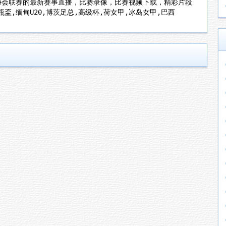
协会联赛的最新赛事直播，比赛录像，比赛视频下载，精彩片段
盃,缅甸U20,博茨足总,高级杯,荷女甲,冰岛女甲,巴西