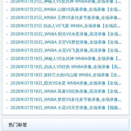
2026年07月21日_神秘人VS女武神 WNBA录像_全场录像【视频集锦】
2026年07月21日_WNBA 山猫VS风暴录像_全场录像【全场回放】
2026年07月21日_WNBA 王牌VS多伦多节奏录像_全场录像【视频集锦】
2026年07月21日 自由人VS飞翼 WNBA_全场录像【全场回放】
2026年07月20日_WNBA 阳光VS水星录像_高清录像【全场回放】
2026年07月20日_WNBA 天空VS梦想录像_全场录像【全场回放】
2026年07月20日_WNBA 火花VS飞翼录像_高清录像【全场回放】
2026年07月19日_神秘人VS女武神 WNBA录像_全场录像【全场回放】
2026年07月19日_自由人VS狂热 WNBA录像_全场录像【高清回放】
2026年07月19日 波特兰火焰VS山猫 WNBA_全场录像【全场回放】
2026年07月18日_阳光VS水星 WNBA录像_全场录像【全场回放】
2026年07月18日_WNBA 风暴VS狂热录像_高清录像【全场回放】
2026年07月18日_WNBA 梦想VS多伦多节奏录像_全场录像【视频集锦】
2026年07月18日_WNBA 火花VS天空录像_全场录像【视频集锦】
热门标签