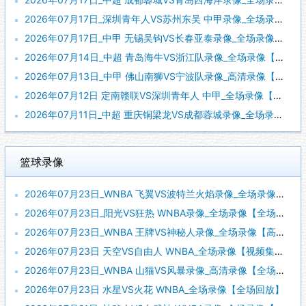
2026年07月17日_深圳青年人VS苏州东吴 中甲录像_全场录像【视频集锦】
2026年07月17日_中甲 无锡吴钩VS长春亚泰录像_全场录像【高清回放】
2026年07月14日_中超 青岛海牛VS浙江队录像_全场录像【全场回放】
2026年07月13日_中甲 佛山南狮VS宁波队录像_高清录像【全场回放】
2026年07月12日 定南赣联VS深圳青年人 中甲_全场录像【全场回放】
2026年07月11日_中超 重庆铜梁龙VS成都蓉城录像_全场录像【全场回放】
篮球录像
2026年07月23日_WNBA 飞翼VS波特兰火焰录像_全场录像【视频集锦】
2026年07月23日_阳光VS狂热 WNBA录像_全场录像【全场回放】
2026年07月23日_WNBA 王牌VS神秘人录像_全场录像【高清回放】
2026年07月23日 天空VS自由人 WNBA_全场录像【视频集锦】
2026年07月23日_WNBA 山猫VS风暴录像_高清录像【全场回放】
2026年07月23日 水星VS火花 WNBA_全场录像【全场回放】