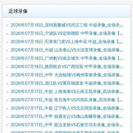
足球录像
2026年07月18日_深圳新鹏城VS武汉三镇 中超录像_全场录像【全场回放】
2026年07月18日_宁波队VS定南赣联 中甲录像_全场录像【全场回放】
2026年07月18日 天津津门虎VS上海申花 中超_全场录像【视频集锦】
2026年07月18日_中超 山东泰山VS大连英博录像_全场录像【视频集锦】
2026年07月18日_广州豹VS南京城市 中甲录像_全场录像【视频集锦】
2026年07月18日_陕西联合VS广西恒宸 中甲录像_全场录像【高清回放】
2026年07月18日_中甲 大连鲲城VS梅州客家录像_全场录像【高清回放】
2026年07月18日_浙江队VS重庆铜梁龙 中超录像_全场录像【视频集锦】
2026年07月17日_中超 上海海港VS云南玉昆录像_高清录像【全场回放】
2026年07月17日_中超 青岛海牛VS河南队录像_高清录像【全场回放】
2026年07月17日_中超 辽宁铁人VS北京国安录像_全场录像【全场回放】
2026年07月17日_中甲 南通支云VS佛山南狮录像_全场录像【全场回放】
2026年07月17日_中甲 延边龙鼎VS石家庄功夫录像_全场录像【全场回放】
2026年07月17日_中超 成都蓉城VS青岛西海岸录像_全场录像【全场回放】