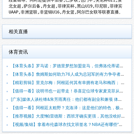
北女超,萨尔后备,丹女超,菲律宾杯,黑山U19,印尼联,菲律宾
UAAP,非洲篮联,非篮锦U16,丹女篮,阿尔巴女联等联赛直播。
相关直播
体育资讯
【体育头条】罗马诺：罗德里梦想加盟皇马，但弗洛伦蒂诺尚未批准
【体育头条】詹姆斯如何助力76人成为总冠军的有力争夺者？组织
【精彩剪辑】里克尔梅：阿根廷何其有幸拥有老马和梅西； 体力充
【值得一看】说明书也一起带走！恭喜定位球专家麦克菲从维拉转投
[广东]媒体人谈杜锋&朱芳雨离任：他们都有副业和兼项 体育唯
【值得一看】阿根廷太粗野？克洛泽：这是他们的特色，极其强调对
【推荐视频】大度❗️帕雷德斯：西班牙确实更强，其他没啥好辟谣
【视频/集锦】拿着布伦森球衣找文班签名？NBA还有哪些“贴脸