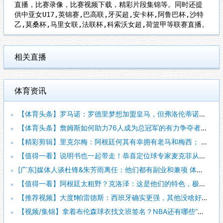
直播，比赛录像，比赛视频下载，精彩片段集锦等。同时还提
供中亚女U17,英锦赛,巴高联,牙买超,安卡杯,阿鲁巴杯,沙特
乙,莫桑杯,马里女联,法联杯,科索沃女超,荷篮甲等联赛直播。
相关直播
体育资讯
【体育头条】罗马诺：罗德里梦想加盟皇马，但弗洛伦蒂诺尚未批准
【体育头条】詹姆斯如何助力76人成为总冠军的有力争夺者？组织
【精彩剪辑】里克尔梅：阿根廷何其有幸拥有老马和梅西； 体力充
【值得一看】说明书也一起带走！恭喜定位球专家麦克菲从维拉转投
[广东]媒体人谈杜锋&朱芳雨离任：他们都有副业和兼项 体育唯
【值得一看】阿根廷太粗野？克洛泽：这是他们的特色，极其强调对
【推荐视频】大度❗️帕雷德斯：西班牙确实更强，其他没啥好辟谣
【视频/集锦】拿着布伦森球衣找文班签名？NBA还有哪些“贴脸