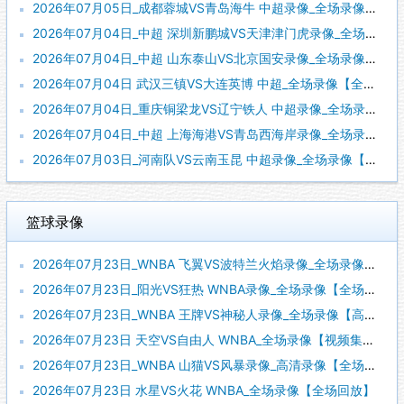
2026年07月05日_成都蓉城VS青岛海牛 中超录像_全场录像【视频集锦】
2026年07月04日_中超 深圳新鹏城VS天津津门虎录像_全场录像【高清回放】
2026年07月04日_中超 山东泰山VS北京国安录像_全场录像【视频集锦】
2026年07月04日 武汉三镇VS大连英博 中超_全场录像【全场回放】
2026年07月04日_重庆铜梁龙VS辽宁铁人 中超录像_全场录像【高清回放】
2026年07月04日_中超 上海海港VS青岛西海岸录像_全场录像【高清回放】
2026年07月03日_河南队VS云南玉昆 中超录像_全场录像【全场回放】
篮球录像
2026年07月23日_WNBA 飞翼VS波特兰火焰录像_全场录像【视频集锦】
2026年07月23日_阳光VS狂热 WNBA录像_全场录像【全场回放】
2026年07月23日_WNBA 王牌VS神秘人录像_全场录像【高清回放】
2026年07月23日 天空VS自由人 WNBA_全场录像【视频集锦】
2026年07月23日_WNBA 山猫VS风暴录像_高清录像【全场回放】
2026年07月23日 水星VS火花 WNBA_全场录像【全场回放】