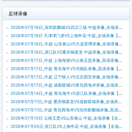
足球录像
2026年07月18日_深圳新鹏城VS武汉三镇 中超录像_全场录像【全场回放】
2026年07月18日 天津津门虎VS上海申花 中超_全场录像【视频集锦】
2026年07月18日_中超 山东泰山VS大连英博录像_全场录像【视频集锦】
2026年07月18日_浙江队VS重庆铜梁龙 中超录像_全场录像【视频集锦】
2026年07月17日_中超 上海海港VS云南玉昆录像_高清录像【全场回放】
2026年07月17日_中超 青岛海牛VS河南队录像_高清录像【全场回放】
2026年07月17日_中超 辽宁铁人VS北京国安录像_全场录像【全场回放】
2026年07月17日_中超 成都蓉城VS青岛西海岸录像_全场录像【全场回放】
2026年07月14日_中超 青岛海牛VS浙江队录像_全场录像【全场回放】
2026年07月11日_中超 重庆铜梁龙VS成都蓉城录像_全场录像【全场回放】
2026年07月11日_中超 青岛西海岸VS深圳新鹏城录像_高清录像【全场回放】
2026年07月10日 云南玉昆VS山东泰山 中超_全场录像【全场回放】
2026年07月05日 浙江队VS上海申花 中超_全场录像【全场回放】