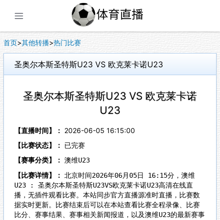
展开菜单
首页
>
其他转播
>
热门比赛
圣奥尔本斯圣特斯U23 VS 欧克莱卡诺U23
圣奥尔本斯圣特斯U23 VS 欧克莱卡诺
U23
【直播时间】：
2026-06-05 16:15:00
【比赛状态】：
已完赛
【赛事分类】：
澳维U23
【比赛详情】：
北京时间2026年06月05日 16:15分，澳维
U23 : 圣奥尔本斯圣特斯U23VS欧克莱卡诺U23高清在线直
播，无插件观看比赛。本站同步官方直播源准时直播，比赛数
据实时更新。比赛结束后可以在本站查看比赛全程录像、比赛
比分、赛事结果、赛事相关新闻报道，以及澳维U23的最新赛事