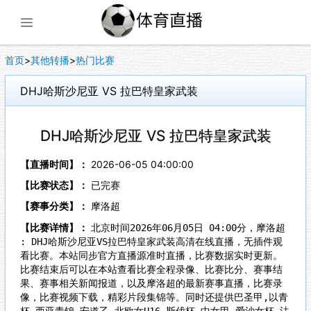
展开菜单
首页
>
其他转播
>
热门比赛
DHJ哈斯沙尼亚 VS 拉巴特皇家武装
DHJ哈斯沙尼亚 VS 拉巴特皇家武装
【直播时间】：
2026-06-05 04:00:00
【比赛状态】：
已完赛
【赛事分类】：
摩洛超
【比赛详情】：
北京时间2026年06月05日 04:00分，摩洛超
: DHJ哈斯沙尼亚VS拉巴特皇家武装高清在线直播，无插件观
看比赛。本站同步官方直播源准时直播，比赛数据实时更新。
比赛结束后可以在本站查看比赛全程录像、比赛比分、赛事结
果、赛事相关新闻报道，以及摩洛超的最新赛事直播，比赛录
像，比赛视频下载，精彩片段集锦等。同时还提供巴圣甲,以青
杯,西亚青锦,安道乙,北欧女U16,斯伐杯,中女甲,爱沙女杯,法