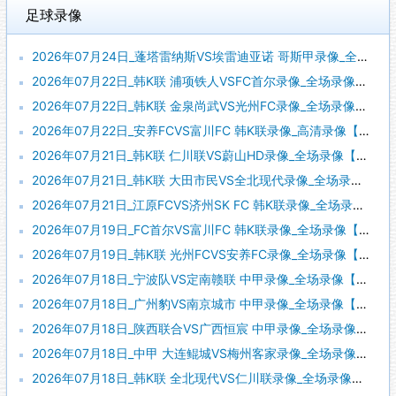
足球录像
2026年07月24日_蓬塔雷纳斯VS埃雷迪亚诺 哥斯甲录像_全场录像【视频集锦】
2026年07月22日_韩K联 浦项铁人VSFC首尔录像_全场录像【高清回放】
2026年07月22日_韩K联 金泉尚武VS光州FC录像_全场录像【全场回放】
2026年07月22日_安养FCVS富川FC 韩K联录像_高清录像【全场回放】
2026年07月21日_韩K联 仁川联VS蔚山HD录像_全场录像【全场回放】
2026年07月21日_韩K联 大田市民VS全北现代录像_全场录像【视频集锦】
2026年07月21日_江原FCVS济州SK FC 韩K联录像_全场录像【高清回放】
2026年07月19日_FC首尔VS富川FC 韩K联录像_全场录像【视频集锦】
2026年07月19日_韩K联 光州FCVS安养FC录像_全场录像【高清回放】
2026年07月18日_宁波队VS定南赣联 中甲录像_全场录像【全场回放】
2026年07月18日_广州豹VS南京城市 中甲录像_全场录像【视频集锦】
2026年07月18日_陕西联合VS广西恒宸 中甲录像_全场录像【高清回放】
2026年07月18日_中甲 大连鲲城VS梅州客家录像_全场录像【高清回放】
2026年07月18日_韩K联 全北现代VS仁川联录像_全场录像【高清回放】