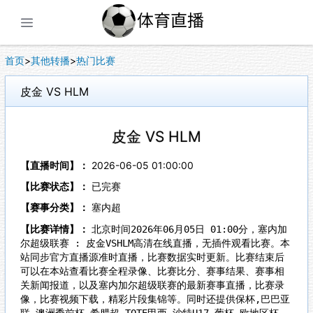
展开菜单
首页
>
其他转播
>
热门比赛
皮金 VS HLM
皮金 VS HLM
【直播时间】：
2026-06-05 01:00:00
【比赛状态】：
已完赛
【赛事分类】：
塞内超
【比赛详情】：
北京时间2026年06月05日 01:00分，塞内加
尔超级联赛 : 皮金VSHLM高清在线直播，无插件观看比赛。本
站同步官方直播源准时直播，比赛数据实时更新。比赛结束后
可以在本站查看比赛全程录像、比赛比分、赛事结果、赛事相
关新闻报道，以及塞内加尔超级联赛的最新赛事直播，比赛录
像，比赛视频下载，精彩片段集锦等。同时还提供保杯,巴巴亚
联,澳洲季前杯,希腊超,TOTE甲西,沙特U17,葡杯,欧地区杯,