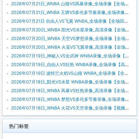
2026年07月21日_WNBA 山猫VS风暴录像_全场录像【全场回放】
2026年07月21日_WNBA 王牌VS多伦多节奏录像_全场录像【视频集锦】
2026年07月21日 自由人VS飞翼 WNBA_全场录像【全场回放】
2026年07月20日_WNBA 阳光VS水星录像_高清录像【全场回放】
2026年07月20日_WNBA 天空VS梦想录像_全场录像【全场回放】
2026年07月20日_WNBA 火花VS飞翼录像_高清录像【全场回放】
2026年07月19日_神秘人VS女武神 WNBA录像_全场录像【全场回放】
2026年07月19日_自由人VS狂热 WNBA录像_全场录像【高清回放】
2026年07月19日 波特兰火焰VS山猫 WNBA_全场录像【全场回放】
2026年07月18日_阳光VS水星 WNBA录像_全场录像【全场回放】
2026年07月18日_WNBA 风暴VS狂热录像_高清录像【全场回放】
2026年07月18日_WNBA 梦想VS多伦多节奏录像_全场录像【视频集锦】
2026年07月18日_WNBA 火花VS天空录像_全场录像【视频集锦】
热门标签