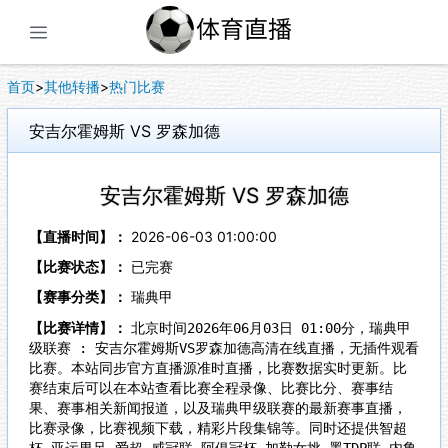
展开菜单
首页
>
其他转播
>
热门比赛
安吉尔霍姆斯 VS 罗森加德
安吉尔霍姆斯 VS 罗森加德
【直播时间】：
2026-06-03 01:00:00
【比赛状态】：
已完赛
【赛事分类】：
瑞典甲
【比赛详情】：
北京时间2026年06月03日 01:00分，瑞典甲
级联赛 : 安吉尔霍姆斯VS罗森加德高清在线直播，无插件观看
比赛。本站同步官方直播源准时直播，比赛数据实时更新。比
赛结束后可以在本站查看比赛全程录像、比赛比分、赛事结
果、赛事相关新闻报道，以及瑞典甲级联赛的最新赛事直播，
比赛录像，比赛视频下载，精彩片段集锦等。同时还提供智超
杯,亚运男足,爱超,威冠联,阿俱冠杯,加勒女挑,墨TDP联,内鲁