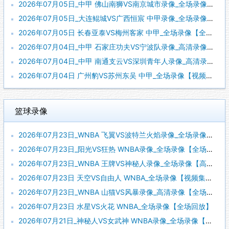
2026年07月05日_中甲 佛山南狮VS南京城市录像_全场录像【全场回放】
2026年07月05日_大连鲲城VS广西恒宸 中甲录像_全场录像【高清回放】
2026年07月05日 长春亚泰VS梅州客家 中甲_全场录像【全场回放】
2026年07月04日_中甲 石家庄功夫VS宁波队录像_高清录像【全场回放】
2026年07月04日_中甲 南通支云VS深圳青年人录像_高清录像【全场回放】
2026年07月04日 广州豹VS苏州东吴 中甲_全场录像【视频集锦】
篮球录像
2026年07月23日_WNBA 飞翼VS波特兰火焰录像_全场录像【视频集锦】
2026年07月23日_阳光VS狂热 WNBA录像_全场录像【全场回放】
2026年07月23日_WNBA 王牌VS神秘人录像_全场录像【高清回放】
2026年07月23日 天空VS自由人 WNBA_全场录像【视频集锦】
2026年07月23日_WNBA 山猫VS风暴录像_高清录像【全场回放】
2026年07月23日 水星VS火花 WNBA_全场录像【全场回放】
2026年07月21日_神秘人VS女武神 WNBA录像_全场录像【视频集锦】