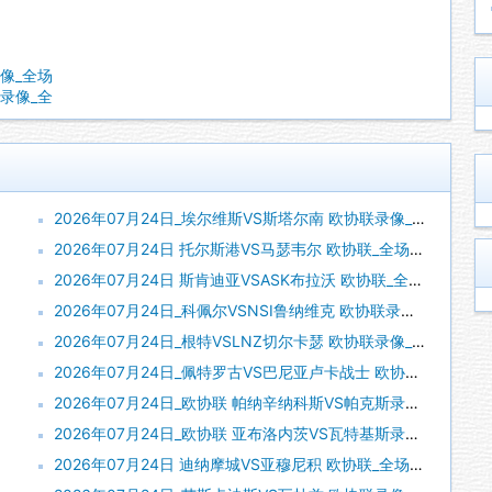
录像_全场
超录像_全
2026年07月24日_埃尔维斯VS斯塔尔南 欧协联录像_高清录像【全场回放】
2026年07月24日 托尔斯港VS马瑟韦尔 欧协联_全场录像【视频集锦】
2026年07月24日 斯肯迪亚VSASK布拉沃 欧协联_全场录像【全场回放】
2026年07月24日_科佩尔VSNSI鲁纳维克 欧协联录像_全场录像【高清回放】
2026年07月24日_根特VSLNZ切尔卡瑟 欧协联录像_全场录像【全场回放】
2026年07月24日_佩特罗古VS巴尼亚卢卡战士 欧协联录像_全场录像【视频集锦】
2026年07月24日_欧协联 帕纳辛纳科斯VS帕克斯录像_全场录像【全场回放】
2026年07月24日_欧协联 亚布洛内茨VS瓦特基斯录像_全场录像【视频集锦】
2026年07月24日 迪纳摩城VS亚穆尼积 欧协联_全场录像【视频集锦】