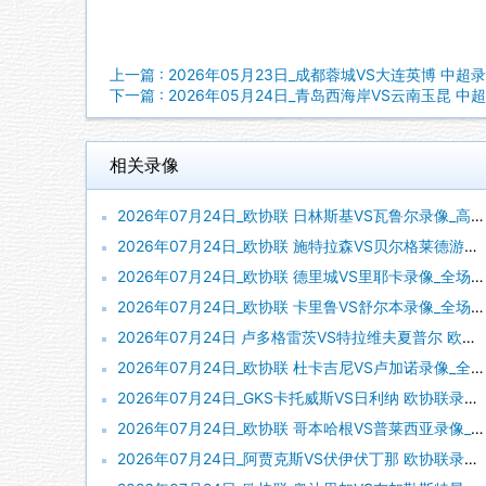
上一篇 : 2026年05月23日_成都蓉城VS大连英博 中超
下一篇 : 2026年05月24日_青岛西海岸VS云南玉昆 中
相关录像
2026年07月24日_欧协联 日林斯基VS瓦鲁尔录像_高清录像【全场回放】
2026年07月24日_欧协联 施特拉森VS贝尔格莱德游击录像_全场录像【视频集锦】
2026年07月24日_欧协联 德里城VS里耶卡录像_全场录像【全场回放】
2026年07月24日_欧协联 卡里鲁VS舒尔本录像_全场录像【全场回放】
2026年07月24日 卢多格雷茨VS特拉维夫夏普尔 欧协联_全场录像【视频集锦】
2026年07月24日_欧协联 杜卡吉尼VS卢加诺录像_全场录像【视频集锦】
2026年07月24日_GKS卡托威斯VS日利纳 欧协联录像_全场录像【高清回放】
2026年07月24日_欧协联 哥本哈根VS普莱西亚录像_全场录像【全场回放】
2026年07月24日_阿贾克斯VS伏伊伏丁那 欧协联录像_全场录像【视频集锦】