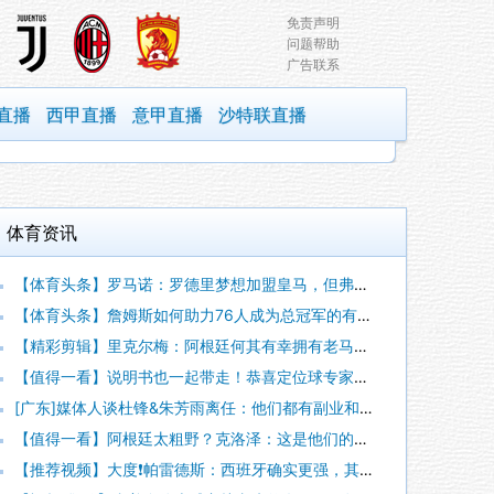
免责声明
问题帮助
广告联系
直播
西甲直播
意甲直播
沙特联直播
体育资讯
【体育头条】罗马诺：罗德里梦想加盟皇马，但弗洛伦蒂诺尚未批准
【体育头条】詹姆斯如何助力76人成为总冠军的有力争夺者？组织
【精彩剪辑】里克尔梅：阿根廷何其有幸拥有老马和梅西； 体力充
【值得一看】说明书也一起带走！恭喜定位球专家麦克菲从维拉转投
[广东]媒体人谈杜锋&朱芳雨离任：他们都有副业和兼项 体育唯
【值得一看】阿根廷太粗野？克洛泽：这是他们的特色，极其强调对
【推荐视频】大度❗️帕雷德斯：西班牙确实更强，其他没啥好辟谣