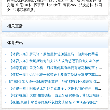
挝超,印尼IBL杯,西班牙Liga2女子,葡联2A杯,法女超杯,法国
女LF2等联赛直播。
相关直播
体育资讯
【体育头条】罗马诺：罗德里梦想加盟皇马，但弗洛伦蒂诺尚未批准
【体育头条】詹姆斯如何助力76人成为总冠军的有力争夺者？组织
【精彩剪辑】里克尔梅：阿根廷何其有幸拥有老马和梅西； 体力充
【值得一看】说明书也一起带走！恭喜定位球专家麦克菲从维拉转投
[广东]媒体人谈杜锋&朱芳雨离任：他们都有副业和兼项 体育唯
【值得一看】阿根廷太粗野？克洛泽：这是他们的特色，极其强调对
【推荐视频】大度❗️帕雷德斯：西班牙确实更强，其他没啥好辟谣
【视频/集锦】拿着布伦森球衣找文班签名？NBA还有哪些“贴脸