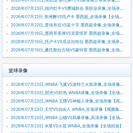
2026年07月23日_纽约红牛VS费城联合 美职业录像_全场录像【视频集锦】
2026年07月22日 美洲狮VS托卢卡 墨西超_全场录像【全场回放】
2026年07月22日_普埃布拉VS蓝十字 墨西超录像_全场录像【高清回放】
2026年07月19日_墨西哥美洲VS克雷塔罗 墨西超录像_全场录像【视频集锦】
2026年07月19日_托卢卡VS瓜达拉哈拉 墨西超录像_全场录像【高清回放】
2026年07月19日_桑托斯拉古纳VS蒙特雷 墨西超录像_全场录像【全场回放】
篮球录像
2026年07月23日_WNBA 飞翼VS波特兰火焰录像_全场录像【视频集锦】
2026年07月23日_阳光VS狂热 WNBA录像_全场录像【全场回放】
2026年07月23日_WNBA 王牌VS神秘人录像_全场录像【高清回放】
2026年07月23日 天空VS自由人 WNBA_全场录像【视频集锦】
2026年07月23日_WNBA 山猫VS风暴录像_高清录像【全场回放】
2026年07月23日 水星VS火花 WNBA_全场录像【全场回放】