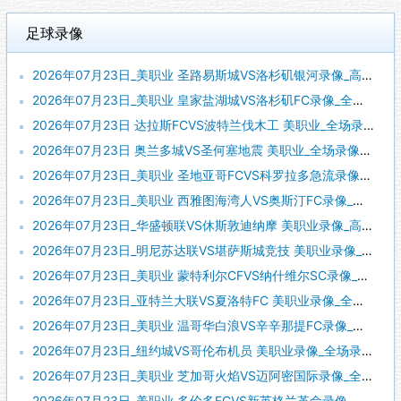
足球录像
2026年07月23日_美职业 圣路易斯城VS洛杉矶银河录像_高清录像【全场回放】
2026年07月23日_美职业 皇家盐湖城VS洛杉矶FC录像_全场录像【全场回放】
2026年07月23日 达拉斯FCVS波特兰伐木工 美职业_全场录像【全场回放】
2026年07月23日 奥兰多城VS圣何塞地震 美职业_全场录像【视频集锦】
2026年07月23日_美职业 圣地亚哥FCVS科罗拉多急流录像_高清录像【全场回放】
2026年07月23日_美职业 西雅图海湾人VS奥斯汀FC录像_高清录像【全场回放】
2026年07月23日_华盛顿联VS休斯敦迪纳摩 美职业录像_高清录像【全场回放】
2026年07月23日_明尼苏达联VS堪萨斯城竞技 美职业录像_高清录像【全场回放】
2026年07月23日_美职业 蒙特利尔CFVS纳什维尔SC录像_全场录像【全场回放】
2026年07月23日_亚特兰大联VS夏洛特FC 美职业录像_全场录像【视频集锦】
2026年07月23日_美职业 温哥华白浪VS辛辛那提FC录像_全场录像【高清回放】
2026年07月23日_纽约城VS哥伦布机员 美职业录像_全场录像【视频集锦】
2026年07月23日_美职业 芝加哥火焰VS迈阿密国际录像_全场录像【高清回放】
2026年07月23日_美职业 多伦多FCVS新英格兰革命录像_全场录像【全场回放】