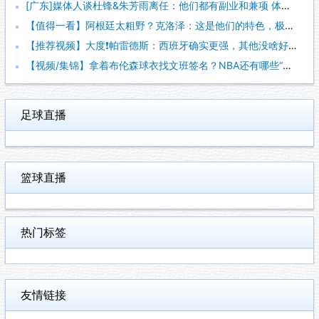
[广东]媒体人谈杜锋&朱芳雨离任：他们都有副业和兼项 体育唯
【值得一看】阿根廷太粗野？克洛泽：这是他们的特色，极其强调对
【推荐视频】大度❗️帕雷德斯：西班牙确实更强，其他没啥好辟谣
【视频/集锦】拿着布伦森球衣找文班签名？NBA还有哪些“贴脸
足球直播
篮球直播
热门标签
友情链接