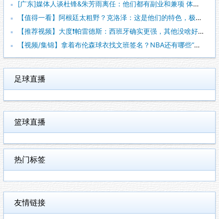
[广东]媒体人谈杜锋&朱芳雨离任：他们都有副业和兼项 体育唯
【值得一看】阿根廷太粗野？克洛泽：这是他们的特色，极其强调对
【推荐视频】大度❗️帕雷德斯：西班牙确实更强，其他没啥好辟谣
【视频/集锦】拿着布伦森球衣找文班签名？NBA还有哪些“贴脸
足球直播
篮球直播
热门标签
友情链接