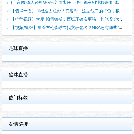
[广东]媒体人谈杜锋&朱芳雨离任：他们都有副业和兼项 体育唯
【值得一看】阿根廷太粗野？克洛泽：这是他们的特色，极其强调对
【推荐视频】大度❗️帕雷德斯：西班牙确实更强，其他没啥好辟谣
【视频/集锦】拿着布伦森球衣找文班签名？NBA还有哪些“贴脸
足球直播
篮球直播
热门标签
友情链接