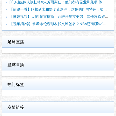
[广东]媒体人谈杜锋&朱芳雨离任：他们都有副业和兼项 体育唯
【值得一看】阿根廷太粗野？克洛泽：这是他们的特色，极其强调对
【推荐视频】大度❗️帕雷德斯：西班牙确实更强，其他没啥好辟谣
【视频/集锦】拿着布伦森球衣找文班签名？NBA还有哪些“贴脸
足球直播
篮球直播
热门标签
友情链接