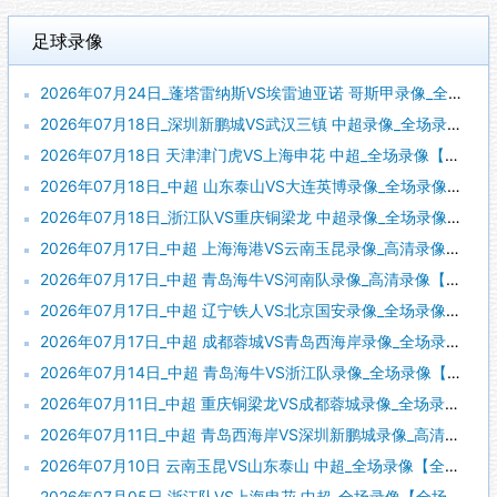
足球录像
2026年07月24日_蓬塔雷纳斯VS埃雷迪亚诺 哥斯甲录像_全场录像【视频集锦】
2026年07月18日_深圳新鹏城VS武汉三镇 中超录像_全场录像【全场回放】
2026年07月18日 天津津门虎VS上海申花 中超_全场录像【视频集锦】
2026年07月18日_中超 山东泰山VS大连英博录像_全场录像【视频集锦】
2026年07月18日_浙江队VS重庆铜梁龙 中超录像_全场录像【视频集锦】
2026年07月17日_中超 上海海港VS云南玉昆录像_高清录像【全场回放】
2026年07月17日_中超 青岛海牛VS河南队录像_高清录像【全场回放】
2026年07月17日_中超 辽宁铁人VS北京国安录像_全场录像【全场回放】
2026年07月17日_中超 成都蓉城VS青岛西海岸录像_全场录像【全场回放】
2026年07月14日_中超 青岛海牛VS浙江队录像_全场录像【全场回放】
2026年07月11日_中超 重庆铜梁龙VS成都蓉城录像_全场录像【全场回放】
2026年07月11日_中超 青岛西海岸VS深圳新鹏城录像_高清录像【全场回放】
2026年07月10日 云南玉昆VS山东泰山 中超_全场录像【全场回放】
2026年07月05日 浙江队VS上海申花 中超_全场录像【全场回放】