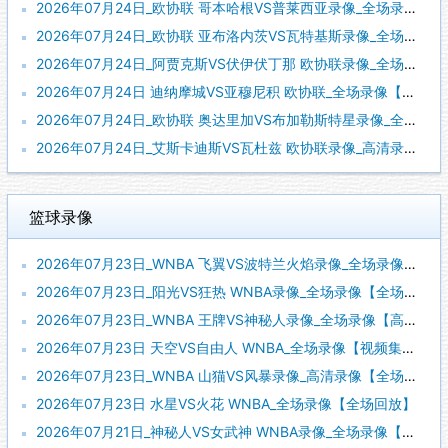
2026年07月24日_欧协联 哥本哈根VS普莱西亚录像_全场录像【全场回放】
2026年07月24日_欧协联 亚布洛内茨VS瓦特基斯录像_全场录像【视频集锦】
2026年07月24日_阿贾克斯VS伏伊伏丁那 欧协联录像_全场录像【视频集锦】
2026年07月24日 迪纳摩城VS亚穆尼积 欧协联_全场录像【视频集锦】
2026年07月24日_欧协联 奥达里加VS布加勒斯特星录像_全场录像【视频集锦】
2026年07月24日_艾斯卡迪斯VS瓦杜兹 欧协联录像_高清录像【全场回放】
篮球录像
2026年07月23日_WNBA 飞翼VS波特兰火焰录像_全场录像【视频集锦】
2026年07月23日_阳光VS狂热 WNBA录像_全场录像【全场回放】
2026年07月23日_WNBA 王牌VS神秘人录像_全场录像【高清回放】
2026年07月23日 天空VS自由人 WNBA_全场录像【视频集锦】
2026年07月23日_WNBA 山猫VS风暴录像_高清录像【全场回放】
2026年07月23日 水星VS火花 WNBA_全场录像【全场回放】
2026年07月21日_神秘人VS女武神 WNBA录像_全场录像【视频集锦】