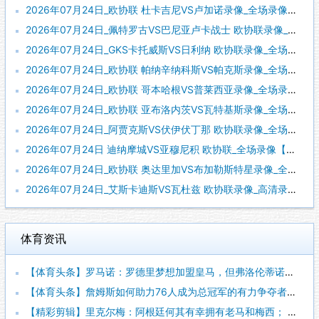
2026年07月24日_欧协联 杜卡吉尼VS卢加诺录像_全场录像【视频集锦】
2026年07月24日_佩特罗古VS巴尼亚卢卡战士 欧协联录像_全场录像【视频集锦】
2026年07月24日_GKS卡托威斯VS日利纳 欧协联录像_全场录像【高清回放】
2026年07月24日_欧协联 帕纳辛纳科斯VS帕克斯录像_全场录像【全场回放】
2026年07月24日_欧协联 哥本哈根VS普莱西亚录像_全场录像【全场回放】
2026年07月24日_欧协联 亚布洛内茨VS瓦特基斯录像_全场录像【视频集锦】
2026年07月24日_阿贾克斯VS伏伊伏丁那 欧协联录像_全场录像【视频集锦】
2026年07月24日 迪纳摩城VS亚穆尼积 欧协联_全场录像【视频集锦】
2026年07月24日_欧协联 奥达里加VS布加勒斯特星录像_全场录像【视频集锦】
2026年07月24日_艾斯卡迪斯VS瓦杜兹 欧协联录像_高清录像【全场回放】
体育资讯
【体育头条】罗马诺：罗德里梦想加盟皇马，但弗洛伦蒂诺尚未批准
【体育头条】詹姆斯如何助力76人成为总冠军的有力争夺者？组织
【精彩剪辑】里克尔梅：阿根廷何其有幸拥有老马和梅西； 体力充