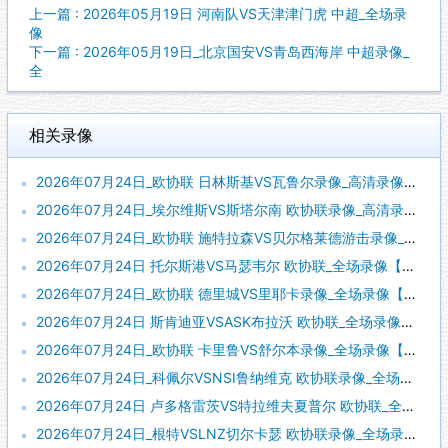
上一篇 : 2026年05月19日 河南队VS天津津门虎 中超_全场录
像
下一篇 : 2026年05月19日_北京国安VS青岛西海岸 中超录像_
全
相关录像
2026年07月24日_欧协联 日林斯基VS瓦鲁尔录像_高清录像【全场回放】
2026年07月24日_埃尔维斯VS斯塔尔南 欧协联录像_高清录像【全场回放】
2026年07月24日_欧协联 施特拉森VS贝尔格莱德游击录像_全场录像【视频集锦】
2026年07月24日 托尔斯港VS马瑟韦尔 欧协联_全场录像【视频集锦】
2026年07月24日_欧协联 德里城VS里耶卡录像_全场录像【全场回放】
2026年07月24日 斯肯迪亚VSASK布拉沃 欧协联_全场录像【全场回放】
2026年07月24日_欧协联 卡里鲁VS舒尔本录像_全场录像【全场回放】
2026年07月24日_科佩尔VSNSI鲁纳维克 欧协联录像_全场录像【高清回放】
2026年07月24日 卢多格雷茨VS特拉维夫夏普尔 欧协联_全场录像【视频集锦】
2026年07月24日_根特VSLNZ切尔卡瑟 欧协联录像_全场录像【全场回放】