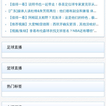
【值得一看】说明书也一起带走！恭喜定位球专家麦克菲从维拉转投
[广东]媒体人谈杜锋&朱芳雨离任：他们都有副业和兼项 体育唯
【值得一看】阿根廷太粗野？克洛泽：这是他们的特色，极其强调对
【推荐视频】大度❗️帕雷德斯：西班牙确实更强，其他没啥好辟谣
【视频/集锦】拿着布伦森球衣找文班签名？NBA还有哪些“贴脸
足球直播
篮球直播
热门标签