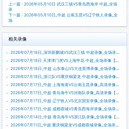
上一篇 : 2026年05月10日 武汉三镇VS青岛西海岸 中超_全场
录
下一篇 : 2026年05月10日_中超 云南玉昆VS辽宁铁人录像_全
场
相关录像
2026年07月18日_深圳新鹏城VS武汉三镇 中超录像_全场录像【全场回放】
2026年07月18日 天津津门虎VS上海申花 中超_全场录像【视频集锦】
2026年07月18日_中超 山东泰山VS大连英博录像_全场录像【视频集锦】
2026年07月18日_浙江队VS重庆铜梁龙 中超录像_全场录像【视频集锦】
2026年07月17日_中超 上海海港VS云南玉昆录像_高清录像【全场回放】
2026年07月17日_中超 青岛海牛VS河南队录像_高清录像【全场回放】
2026年07月17日_中超 辽宁铁人VS北京国安录像_全场录像【全场回放】
2026年07月17日_中超 成都蓉城VS青岛西海岸录像_全场录像【全场回放】
2026年07月14日_中超 青岛海牛VS浙江队录像_全场录像【全场回放】
2026年07月11日_中超 重庆铜梁龙VS成都蓉城录像_全场录像【全场回放】