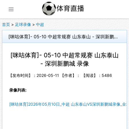
展开菜单
首页
>
足球录像
>
中超
[咪咕体育]- 05-10 中超常规赛 山东泰山 - 深圳新鹏城 录像
[咪咕体育]- 05-10 中超常规赛 山东泰山
- 深圳新鹏城 录像
【发布时间】：2026-05-11 【作者】： 【阅读】：
5486
录像列表:
[咪咕体育]2026年05月10日_中超 山东泰山VS深圳新鹏城录像_