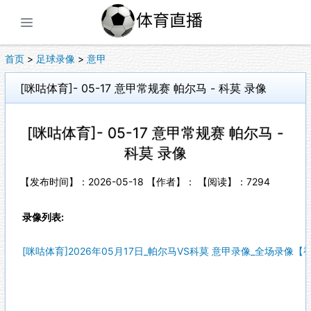
展开菜单
首页
>
足球录像
>
意甲
[咪咕体育]- 05-17 意甲常规赛 帕尔马 - 科莫 录像
[咪咕体育]- 05-17 意甲常规赛 帕尔马 -
科莫 录像
【发布时间】：2026-05-18 【作者】： 【阅读】：
7294
录像列表:
[咪咕体育]2026年05月17日_帕尔马VS科莫 意甲录像_全场录像