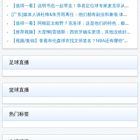
【值得一看】说明书也一起带走！恭喜定位球专家麦克菲从维拉转投
[广东]媒体人谈杜锋&朱芳雨离任：他们都有副业和兼项 体育唯
【值得一看】阿根廷太粗野？克洛泽：这是他们的特色，极其强调对
【推荐视频】大度❗️帕雷德斯：西班牙确实更强，其他没啥好辟谣
【视频/集锦】拿着布伦森球衣找文班签名？NBA还有哪些“贴脸
足球直播
篮球直播
热门标签