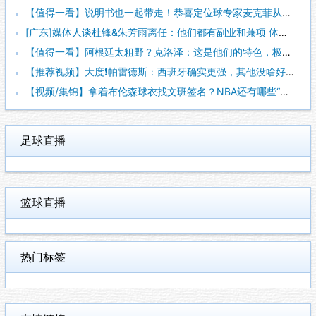
【值得一看】说明书也一起带走！恭喜定位球专家麦克菲从维拉转投
[广东]媒体人谈杜锋&朱芳雨离任：他们都有副业和兼项 体育唯
【值得一看】阿根廷太粗野？克洛泽：这是他们的特色，极其强调对
【推荐视频】大度❗️帕雷德斯：西班牙确实更强，其他没啥好辟谣
【视频/集锦】拿着布伦森球衣找文班签名？NBA还有哪些“贴脸
足球直播
篮球直播
热门标签