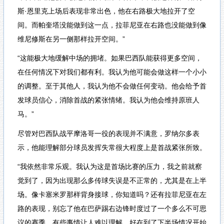
斯·恩里克上场后表现非常出色，他在右路极大地拉开了空
间。而帕奎塔没能做到这一点，拉菲尼亚在右路也没能做到像
维尼修斯在另一侧那样拉开空间。”
“这能极大地缓解中场的拥堵。如果巴西队能获得更多空间，
在任何情况下对我们都有利。我认为他可能会做这样一个小小
的调整。至于其他人，我认为他不会做任何变动。他会给予首
发球员信心，消除首战的紧张情绪。我认为他会维持原班人
马。”
尽管对巴西队战平摩洛哥一役的表现并不满意，罗纳尔多表
示，他能理解部分球员发挥失常很大程度上是首战紧张所致。
“我依然非常乐观。我认为这是首场比赛的压力，我之前就察
觉到了，因为出现那么多传球失误是不正常的，尤其是在上半
场。像卡塞米罗那样背身接球，你知道吗？还有拉菲尼亚在左
路的表现，别忘了他在巴萨踢右边锋时度过了一个多么不可思
议的赛季。有些事情让人难以理解，好在到了下半场情况开始