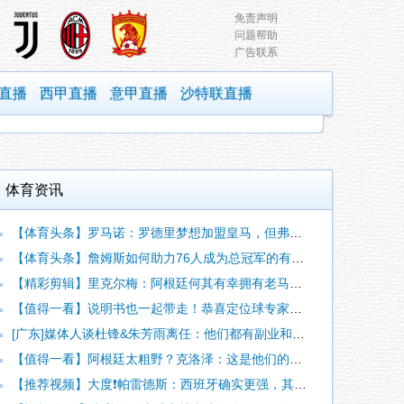
免责声明
问题帮助
广告联系
直播
西甲直播
意甲直播
沙特联直播
体育资讯
【体育头条】罗马诺：罗德里梦想加盟皇马，但弗洛伦蒂诺尚未批准
【体育头条】詹姆斯如何助力76人成为总冠军的有力争夺者？组织
【精彩剪辑】里克尔梅：阿根廷何其有幸拥有老马和梅西； 体力充
【值得一看】说明书也一起带走！恭喜定位球专家麦克菲从维拉转投
[广东]媒体人谈杜锋&朱芳雨离任：他们都有副业和兼项 体育唯
【值得一看】阿根廷太粗野？克洛泽：这是他们的特色，极其强调对
【推荐视频】大度❗️帕雷德斯：西班牙确实更强，其他没啥好辟谣