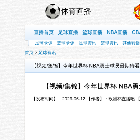
直播首页
足球直播
篮球直播
NBA直播
C
足球录像
篮球录像
足球资讯
篮球资讯
其他转播
首页
>
足球资讯
【视频/集锦】今年世界杯 NBA勇士球员最期待
【视频/集锦】今年世界杯 NB
【发布时间】：2026-06-12 【作者】：欧洲杯直播吧 