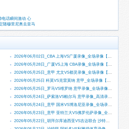
帅电话瞬间激动 心
决定随穆里尼奥去皇马
2026年06月02日_CBA 上海VS广厦录像_全场录像【全场回放】
2026年05月28日_广厦VS上海 CBA录像_全场录像【视频集锦】
2026年05月25日_意甲 尤文VS都灵录像_全场录像【高清回放】
2026年05月25日 科莫VS克雷莫纳 意甲_全场录像【视频集锦】
2026年05月25日_罗马VS维罗纳 意甲录像_全场录像【视频集锦】
2026年05月24日_萨索洛VS帕尔马 意甲录像_高清录像【全场回放】
2026年05月24日_意甲 国米VS博洛尼亚录像_全场录像【全场回放】
2026年05月23日_意甲 亚特兰大VS佛罗伦萨录像_全场录像【视频集锦】
2026年05月22日_胡拜尔库迪西亚VS吉达联合 沙特联录像_全场录像【高清回放】
2026年05月22日_沙特联 阿科多VS利雅得体育录像_高清录像【全场回放】