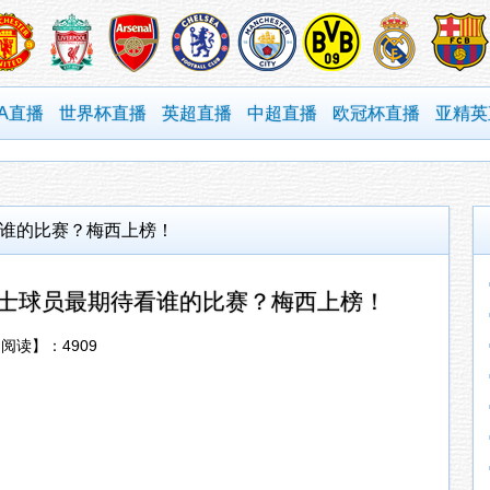
BA直播
世界杯直播
英超直播
中超直播
欧冠杯直播
亚精英
看谁的比赛？梅西上榜！
A勇士球员最期待看谁的比赛？梅西上榜！
【阅读】：
4909