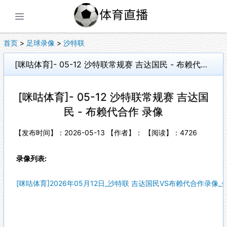
展开菜单
首页
>
足球录像
>
沙特联
[咪咕体育]- 05-12 沙特联常规赛 吉达国民 - 布赖代合作 录像
[咪咕体育]- 05-12 沙特联常规赛 吉达国
民 - 布赖代合作 录像
【发布时间】：2026-05-13 【作者】： 【阅读】：
4726
录像列表:
[咪咕体育]2026年05月12日_沙特联 吉达国民VS布赖代合作录像