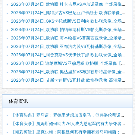
2026年07月24日_欧协联 杜卡吉尼VS卢加诺录像_全场录像【视频集锦】
2026年07月24日_佩特罗古VS巴尼亚卢卡战士 欧协联录像_全场录像【视频集锦】
2026年07月24日_GKS卡托威斯VS日利纳 欧协联录像_全场录像【高清回放】
2026年07月24日_欧协联 帕纳辛纳科斯VS帕克斯录像_全场录像【全场回放】
2026年07月24日_欧协联 哥本哈根VS普莱西亚录像_全场录像【全场回放】
2026年07月24日_欧协联 亚布洛内茨VS瓦特基斯录像_全场录像【视频集锦】
2026年07月24日_阿贾克斯VS伏伊伏丁那 欧协联录像_全场录像【视频集锦】
2026年07月24日 迪纳摩城VS亚穆尼积 欧协联_全场录像【视频集锦】
2026年07月24日_欧协联 奥达里加VS布加勒斯特星录像_全场录像【视频集锦】
2026年07月24日_艾斯卡迪斯VS瓦杜兹 欧协联录像_高清录像【全场回放】
体育资讯
【体育头条】罗马诺：罗德里梦想加盟皇马，但弗洛伦蒂诺尚未批准
【体育头条】詹姆斯如何助力76人成为总冠军的有力争夺者？组织
【精彩剪辑】里克尔梅：阿根廷何其有幸拥有老马和梅西； 体力充