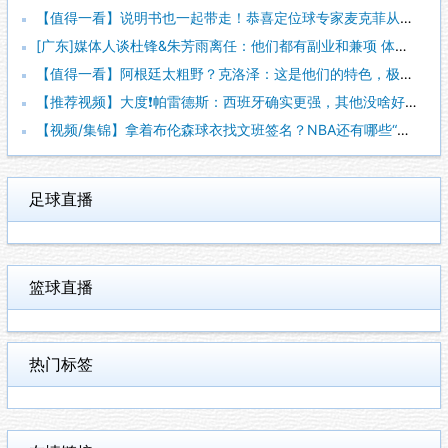
【值得一看】说明书也一起带走！恭喜定位球专家麦克菲从维拉转投
[广东]媒体人谈杜锋&朱芳雨离任：他们都有副业和兼项 体育唯
【值得一看】阿根廷太粗野？克洛泽：这是他们的特色，极其强调对
【推荐视频】大度❗️帕雷德斯：西班牙确实更强，其他没啥好辟谣
【视频/集锦】拿着布伦森球衣找文班签名？NBA还有哪些“贴脸
足球直播
篮球直播
热门标签