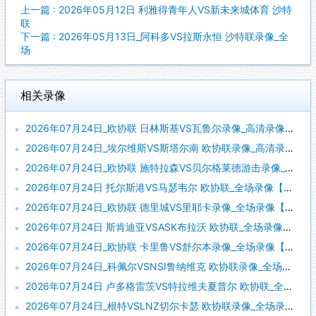
上一篇 : 2026年05月12日 利雅得青年人VS新未来城体育 沙特
联
下一篇 : 2026年05月13日_阿科多VS拉斯永恒 沙特联录像_全
场
相关录像
2026年07月24日_欧协联 日林斯基VS瓦鲁尔录像_高清录像【全场回放】
2026年07月24日_埃尔维斯VS斯塔尔南 欧协联录像_高清录像【全场回放】
2026年07月24日_欧协联 施特拉森VS贝尔格莱德游击录像_全场录像【视频集锦】
2026年07月24日 托尔斯港VS马瑟韦尔 欧协联_全场录像【视频集锦】
2026年07月24日_欧协联 德里城VS里耶卡录像_全场录像【全场回放】
2026年07月24日 斯肯迪亚VSASK布拉沃 欧协联_全场录像【全场回放】
2026年07月24日_欧协联 卡里鲁VS舒尔本录像_全场录像【全场回放】
2026年07月24日_科佩尔VSNSI鲁纳维克 欧协联录像_全场录像【高清回放】
2026年07月24日 卢多格雷茨VS特拉维夫夏普尔 欧协联_全场录像【视频集锦】
2026年07月24日_根特VSLNZ切尔卡瑟 欧协联录像_全场录像【全场回放】