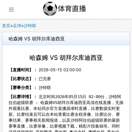
展开菜单
首页
>
足球
>
沙特联
哈森姆 VS 胡拜尔库迪西亚
哈森姆 VS 胡拜尔库迪西亚
【直播时间】：
2026-05-15 02:00:00
【比赛状态】：
已完赛
【赛事分类】：
沙特联
【比赛详情】：
北京时间2026年05月15日 02:00分，沙特阿
拉伯超级联赛 : 哈森姆VS胡拜尔库迪西亚高清在线直播，无插
件观看比赛。本站同步官方直播源准时直播，比赛数据实时更
新。比赛结束后可以在本站查看比赛全程录像、比赛比分、赛
事结果、赛事相关新闻报道，以及沙特阿拉伯超级联赛的最新
赛事直播，比赛录像，比赛视频下载，精彩片段集锦等。同时
还提供巴林杯,亚协预选,西女丙,奥业余杯,澳维女超,美女业