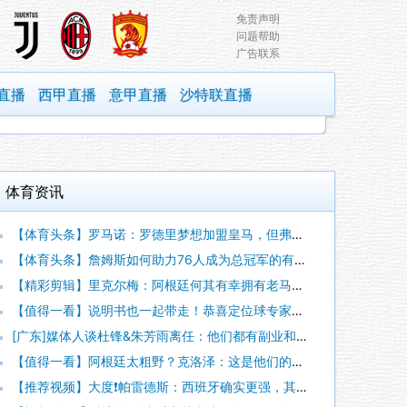
免责声明
问题帮助
广告联系
直播
西甲直播
意甲直播
沙特联直播
体育资讯
【体育头条】罗马诺：罗德里梦想加盟皇马，但弗洛伦蒂诺尚未批准
【体育头条】詹姆斯如何助力76人成为总冠军的有力争夺者？组织
【精彩剪辑】里克尔梅：阿根廷何其有幸拥有老马和梅西； 体力充
【值得一看】说明书也一起带走！恭喜定位球专家麦克菲从维拉转投
[广东]媒体人谈杜锋&朱芳雨离任：他们都有副业和兼项 体育唯
【值得一看】阿根廷太粗野？克洛泽：这是他们的特色，极其强调对
【推荐视频】大度❗️帕雷德斯：西班牙确实更强，其他没啥好辟谣