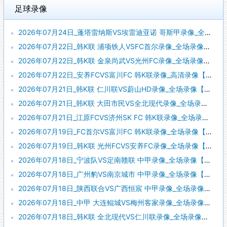
足球录像
2026年07月24日_蓬塔雷纳斯VS埃雷迪亚诺 哥斯甲录像_全场录像【视频集锦】
2026年07月22日_韩K联 浦项铁人VSFC首尔录像_全场录像【高清回放】
2026年07月22日_韩K联 金泉尚武VS光州FC录像_全场录像【全场回放】
2026年07月22日_安养FCVS富川FC 韩K联录像_高清录像【全场回放】
2026年07月21日_韩K联 仁川联VS蔚山HD录像_全场录像【全场回放】
2026年07月21日_韩K联 大田市民VS全北现代录像_全场录像【视频集锦】
2026年07月21日_江原FCVS济州SK FC 韩K联录像_全场录像【高清回放】
2026年07月19日_FC首尔VS富川FC 韩K联录像_全场录像【视频集锦】
2026年07月19日_韩K联 光州FCVS安养FC录像_全场录像【高清回放】
2026年07月18日_宁波队VS定南赣联 中甲录像_全场录像【全场回放】
2026年07月18日_广州豹VS南京城市 中甲录像_全场录像【视频集锦】
2026年07月18日_陕西联合VS广西恒宸 中甲录像_全场录像【高清回放】
2026年07月18日_中甲 大连鲲城VS梅州客家录像_全场录像【高清回放】
2026年07月18日_韩K联 全北现代VS仁川联录像_全场录像【高清回放】