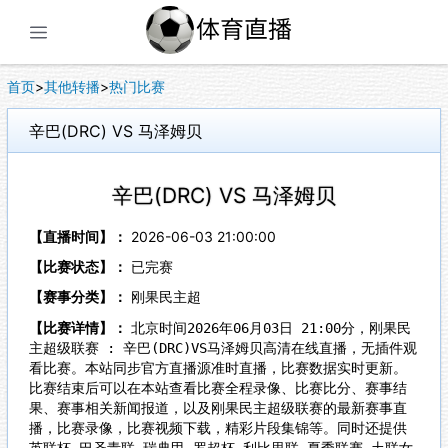
展开菜单
首页
>
其他转播
>
热门比赛
辛巴(DRC) VS 马泽姆贝
辛巴(DRC) VS 马泽姆贝
【直播时间】：
2026-06-03 21:00:00
【比赛状态】：
已完赛
【赛事分类】：
刚果民主超
【比赛详情】：
北京时间2026年06月03日 21:00分，刚果民
主超级联赛 : 辛巴(DRC)VS马泽姆贝高清在线直播，无插件观
看比赛。本站同步官方直播源准时直播，比赛数据实时更新。
比赛结束后可以在本站查看比赛全程录像、比赛比分、赛事结
果、赛事相关新闻报道，以及刚果民主超级联赛的最新赛事直
播，比赛录像，比赛视频下载，精彩片段集锦等。同时还提供
英联杯,巴圣青联,瑞典甲,罗超杯,利比里联,夏季联赛,土联女