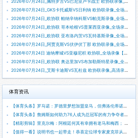
2026年07月24日_佩特罗古VS巴尼亚卢卡战士 欧协联录像_全场录像【视频集锦】
2026年07月24日_GKS卡托威斯VS日利纳 欧协联录像_全场录像【高清回放】
2026年07月24日_欧协联 帕纳辛纳科斯VS帕克斯录像_全场录像【全场回放】
2026年07月24日_欧协联 哥本哈根VS普莱西亚录像_全场录像【全场回放】
2026年07月24日_欧协联 亚布洛内茨VS瓦特基斯录像_全场录像【视频集锦】
2026年07月24日_阿贾克斯VS伏伊伏丁那 欧协联录像_全场录像【视频集锦】
2026年07月24日 迪纳摩城VS亚穆尼积 欧协联_全场录像【视频集锦】
2026年07月24日_欧协联 奥达里加VS布加勒斯特星录像_全场录像【视频集锦】
2026年07月24日_艾斯卡迪斯VS瓦杜兹 欧协联录像_高清录像【全场回放】
体育资讯
【体育头条】罗马诺：罗德里梦想加盟皇马，但弗洛伦蒂诺尚未批准
【体育头条】詹姆斯如何助力76人成为总冠军的有力争夺者？组织
【精彩剪辑】里克尔梅：阿根廷何其有幸拥有老马和梅西； 体力充
【值得一看】说明书也一起带走！恭喜定位球专家麦克菲从维拉转投