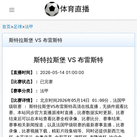
展开菜单
首页
>
足球
>
法甲
斯特拉斯堡 VS 布雷斯特
斯特拉斯堡 VS 布雷斯特
【直播时间】：
2026-05-14 01:00:00
【比赛状态】：
已完赛
【赛事分类】：
法甲
【比赛详情】：
北京时间2026年05月14日 01:00分，法国甲
级联赛 : 斯特拉斯堡VS布雷斯特高清在线直播，无插件观看比
赛。本站同步官方直播源准时直播，比赛数据实时更新。比赛
结束后可以在本站查看比赛全程录像、比赛比分、赛事结果、
赛事相关新闻报道，以及法国甲级联赛的最新赛事直播，比赛
录像，比赛视频下载，精彩片段集锦等。同时还提供新西兰地
杯,太平洋运,女奥北美,女和平杯,德联杯,布隆迪杯,比业余,