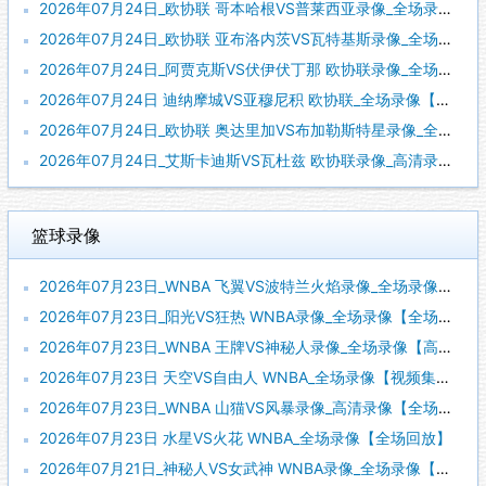
2026年07月24日_欧协联 哥本哈根VS普莱西亚录像_全场录像【全场回放】
2026年07月24日_欧协联 亚布洛内茨VS瓦特基斯录像_全场录像【视频集锦】
2026年07月24日_阿贾克斯VS伏伊伏丁那 欧协联录像_全场录像【视频集锦】
2026年07月24日 迪纳摩城VS亚穆尼积 欧协联_全场录像【视频集锦】
2026年07月24日_欧协联 奥达里加VS布加勒斯特星录像_全场录像【视频集锦】
2026年07月24日_艾斯卡迪斯VS瓦杜兹 欧协联录像_高清录像【全场回放】
篮球录像
2026年07月23日_WNBA 飞翼VS波特兰火焰录像_全场录像【视频集锦】
2026年07月23日_阳光VS狂热 WNBA录像_全场录像【全场回放】
2026年07月23日_WNBA 王牌VS神秘人录像_全场录像【高清回放】
2026年07月23日 天空VS自由人 WNBA_全场录像【视频集锦】
2026年07月23日_WNBA 山猫VS风暴录像_高清录像【全场回放】
2026年07月23日 水星VS火花 WNBA_全场录像【全场回放】
2026年07月21日_神秘人VS女武神 WNBA录像_全场录像【视频集锦】