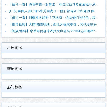
【值得一看】说明书也一起带走！恭喜定位球专家麦克菲从维拉转投
[广东]媒体人谈杜锋&朱芳雨离任：他们都有副业和兼项 体育唯
【值得一看】阿根廷太粗野？克洛泽：这是他们的特色，极其强调对
【推荐视频】大度❗️帕雷德斯：西班牙确实更强，其他没啥好辟谣
【视频/集锦】拿着布伦森球衣找文班签名？NBA还有哪些“贴脸
足球直播
篮球直播
热门标签