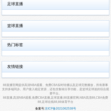
足球直播
篮球直播
热门标签
友情链接
88直播官网提供高清NBA观看、免费CBA实时转播以及足球完整播放，所有赛事
支持多端同步。用户接入稳定资源，还包含集锦分享功能，是篮球足球迷的综合观
赛平台。
88直播,高清NBA观看,免费CBA直播,足球直播,88直播官网,NBA高清88,CBA免费
88,足球在线88,88体育平台
备案号:
京ICP备2021062538号