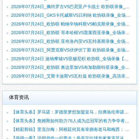
2026年07月24日_佩特罗古VS巴尼亚卢卡战士 欧协联录像_全场录像【视频集锦】
2026年07月24日_GKS卡托威斯VS日利纳 欧协联录像_全场录像【高清回放】
2026年07月24日_欧协联 帕纳辛纳科斯VS帕克斯录像_全场录像【全场回放】
2026年07月24日_欧协联 哥本哈根VS普莱西亚录像_全场录像【全场回放】
2026年07月24日_欧协联 亚布洛内茨VS瓦特基斯录像_全场录像【视频集锦】
2026年07月24日_阿贾克斯VS伏伊伏丁那 欧协联录像_全场录像【视频集锦】
2026年07月24日 迪纳摩城VS亚穆尼积 欧协联_全场录像【视频集锦】
2026年07月24日_欧协联 奥达里加VS布加勒斯特星录像_全场录像【视频集锦】
2026年07月24日_艾斯卡迪斯VS瓦杜兹 欧协联录像_高清录像【全场回放】
体育资讯
【体育头条】罗马诺：罗德里梦想加盟皇马，但弗洛伦蒂诺尚未批准
【体育头条】詹姆斯如何助力76人成为总冠军的有力争夺者？组织
【精彩剪辑】里克尔梅：阿根廷何其有幸拥有老马和梅西； 体力充
【值得一看】说明书也一起带走！恭喜定位球专家麦克菲从维拉转投