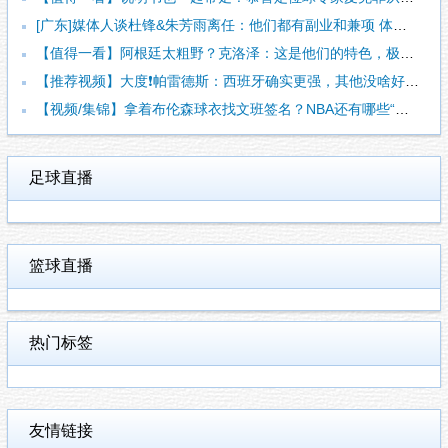
[广东]媒体人谈杜锋&朱芳雨离任：他们都有副业和兼项 体育唯
【值得一看】阿根廷太粗野？克洛泽：这是他们的特色，极其强调对
【推荐视频】大度❗️帕雷德斯：西班牙确实更强，其他没啥好辟谣
【视频/集锦】拿着布伦森球衣找文班签名？NBA还有哪些“贴脸
足球直播
篮球直播
热门标签
友情链接