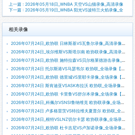
上一篇 : 2026年05月18日_WNBA 天空VS山猫录像_高清录像
下一篇 : 2026年05月19日_WNBA 阳光VS波特兰火焰录像_全
相关录像
2026年07月24日_欧协联 日林斯基VS瓦鲁尔录像_高清录像【全场回放】
2026年07月24日_埃尔维斯VS斯塔尔南 欧协联录像_高清录像【全场回放】
2026年07月24日_欧协联 施特拉森VS贝尔格莱德游击录像_全场录像【视频集锦】
2026年07月24日 托尔斯港VS马瑟韦尔 欧协联_全场录像【视频集锦】
2026年07月24日_欧协联 德里城VS里耶卡录像_全场录像【全场回放】
2026年07月24日 斯肯迪亚VSASK布拉沃 欧协联_全场录像【全场回放】
2026年07月24日_欧协联 卡里鲁VS舒尔本录像_全场录像【全场回放】
2026年07月24日_科佩尔VSNSI鲁纳维克 欧协联录像_全场录像【高清回放】
2026年07月24日 卢多格雷茨VS特拉维夫夏普尔 欧协联_全场录像【视频集锦】
2026年07月24日_根特VSLNZ切尔卡瑟 欧协联录像_全场录像【全场回放】
2026年07月24日_欧协联 杜卡吉尼VS卢加诺录像_全场录像【视频集锦】