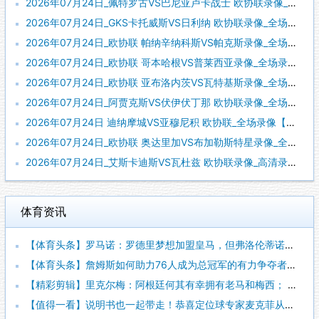
2026年07月24日_佩特罗古VS巴尼亚卢卡战士 欧协联录像_全场录像【视频集锦】
2026年07月24日_GKS卡托威斯VS日利纳 欧协联录像_全场录像【高清回放】
2026年07月24日_欧协联 帕纳辛纳科斯VS帕克斯录像_全场录像【全场回放】
2026年07月24日_欧协联 哥本哈根VS普莱西亚录像_全场录像【全场回放】
2026年07月24日_欧协联 亚布洛内茨VS瓦特基斯录像_全场录像【视频集锦】
2026年07月24日_阿贾克斯VS伏伊伏丁那 欧协联录像_全场录像【视频集锦】
2026年07月24日 迪纳摩城VS亚穆尼积 欧协联_全场录像【视频集锦】
2026年07月24日_欧协联 奥达里加VS布加勒斯特星录像_全场录像【视频集锦】
2026年07月24日_艾斯卡迪斯VS瓦杜兹 欧协联录像_高清录像【全场回放】
体育资讯
【体育头条】罗马诺：罗德里梦想加盟皇马，但弗洛伦蒂诺尚未批准
【体育头条】詹姆斯如何助力76人成为总冠军的有力争夺者？组织
【精彩剪辑】里克尔梅：阿根廷何其有幸拥有老马和梅西； 体力充
【值得一看】说明书也一起带走！恭喜定位球专家麦克菲从维拉转投