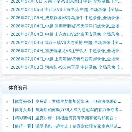
2026年07月10日 云南玉昆VS山东泰山 中超_全场录像【全场回放】
2026年07月05日 浙江队VS上海申花 中超_全场录像【全场回放】
2026年07月05日_成都蓉城VS青岛海牛 中超录像_全场录像【视频集锦】
2026年07月04日_中超 深圳新鹏城VS天津津门虎录像_全场录像【高清回放】
2026年07月04日_中超 山东泰山VS北京国安录像_全场录像【视频集锦】
2026年07月04日 武汉三镇VS大连英博 中超_全场录像【全场回放】
2026年07月04日_重庆铜梁龙VS辽宁铁人 中超录像_全场录像【高清回放】
2026年07月04日_中超 上海海港VS青岛西海岸录像_全场录像【高清回放】
2026年07月03日_河南队VS云南玉昆 中超录像_全场录像【全场回放】
体育资讯
【体育头条】罗马诺：罗德里梦想加盟皇马，但弗洛伦蒂诺尚未批准
【体育头条】詹姆斯如何助力76人成为总冠军的有力争夺者？组织
【精彩剪辑】里克尔梅：阿根廷何其有幸拥有老马和梅西； 体力充
【值得一看】说明书也一起带走！恭喜定位球专家麦克菲从维拉转投