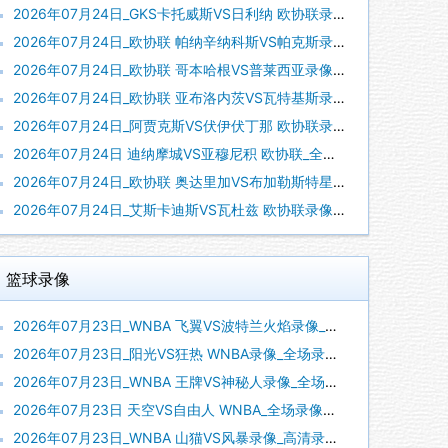
2026年07月24日_GKS卡托威斯VS日利纳 欧协联录像_全场录像【高清回放】
2026年07月24日_欧协联 帕纳辛纳科斯VS帕克斯录像_全场录像【全场回放】
2026年07月24日_欧协联 哥本哈根VS普莱西亚录像_全场录像【全场回放】
2026年07月24日_欧协联 亚布洛内茨VS瓦特基斯录像_全场录像【视频集锦】
2026年07月24日_阿贾克斯VS伏伊伏丁那 欧协联录像_全场录像【视频集锦】
2026年07月24日 迪纳摩城VS亚穆尼积 欧协联_全场录像【视频集锦】
2026年07月24日_欧协联 奥达里加VS布加勒斯特星录像_全场录像【视频集锦】
2026年07月24日_艾斯卡迪斯VS瓦杜兹 欧协联录像_高清录像【全场回放】
篮球录像
2026年07月23日_WNBA 飞翼VS波特兰火焰录像_全场录像【视频集锦】
2026年07月23日_阳光VS狂热 WNBA录像_全场录像【全场回放】
2026年07月23日_WNBA 王牌VS神秘人录像_全场录像【高清回放】
2026年07月23日 天空VS自由人 WNBA_全场录像【视频集锦】
2026年07月23日_WNBA 山猫VS风暴录像_高清录像【全场回放】