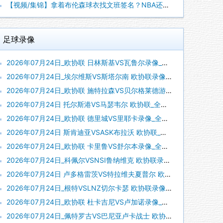
【视频/集锦】拿着布伦森球衣找文班签名？NBA还有哪些“贴脸
足球录像
2026年07月24日_欧协联 日林斯基VS瓦鲁尔录像_高清录像【全场回放】
2026年07月24日_埃尔维斯VS斯塔尔南 欧协联录像_高清录像【全场回放】
2026年07月24日_欧协联 施特拉森VS贝尔格莱德游击录像_全场录像【视频集锦】
2026年07月24日 托尔斯港VS马瑟韦尔 欧协联_全场录像【视频集锦】
2026年07月24日_欧协联 德里城VS里耶卡录像_全场录像【全场回放】
2026年07月24日 斯肯迪亚VSASK布拉沃 欧协联_全场录像【全场回放】
2026年07月24日_欧协联 卡里鲁VS舒尔本录像_全场录像【全场回放】
2026年07月24日_科佩尔VSNSI鲁纳维克 欧协联录像_全场录像【高清回放】
2026年07月24日 卢多格雷茨VS特拉维夫夏普尔 欧协联_全场录像【视频集锦】
2026年07月24日_根特VSLNZ切尔卡瑟 欧协联录像_全场录像【全场回放】
2026年07月24日_欧协联 杜卡吉尼VS卢加诺录像_全场录像【视频集锦】
2026年07月24日_佩特罗古VS巴尼亚卢卡战士 欧协联录像_全场录像【视频集锦】