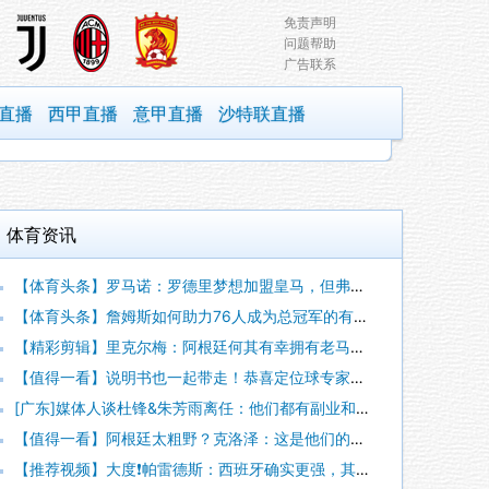
免责声明
问题帮助
广告联系
直播
西甲直播
意甲直播
沙特联直播
体育资讯
【体育头条】罗马诺：罗德里梦想加盟皇马，但弗洛伦蒂诺尚未批准
【体育头条】詹姆斯如何助力76人成为总冠军的有力争夺者？组织
【精彩剪辑】里克尔梅：阿根廷何其有幸拥有老马和梅西； 体力充
【值得一看】说明书也一起带走！恭喜定位球专家麦克菲从维拉转投
[广东]媒体人谈杜锋&朱芳雨离任：他们都有副业和兼项 体育唯
【值得一看】阿根廷太粗野？克洛泽：这是他们的特色，极其强调对
【推荐视频】大度❗️帕雷德斯：西班牙确实更强，其他没啥好辟谣