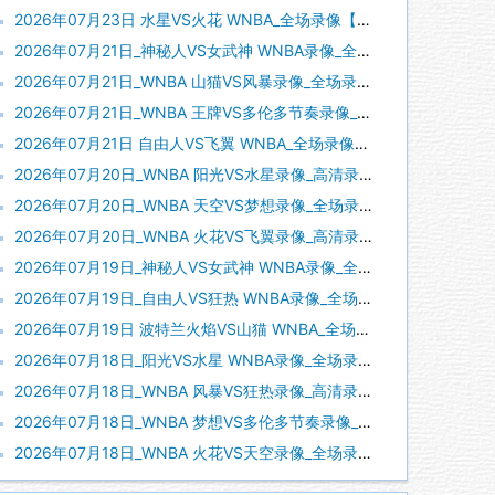
2026年07月23日 水星VS火花 WNBA_全场录像【全场回放】
2026年07月21日_神秘人VS女武神 WNBA录像_全场录像【视频集锦】
2026年07月21日_WNBA 山猫VS风暴录像_全场录像【全场回放】
2026年07月21日_WNBA 王牌VS多伦多节奏录像_全场录像【视频集锦】
2026年07月21日 自由人VS飞翼 WNBA_全场录像【全场回放】
2026年07月20日_WNBA 阳光VS水星录像_高清录像【全场回放】
2026年07月20日_WNBA 天空VS梦想录像_全场录像【全场回放】
2026年07月20日_WNBA 火花VS飞翼录像_高清录像【全场回放】
2026年07月19日_神秘人VS女武神 WNBA录像_全场录像【全场回放】
2026年07月19日_自由人VS狂热 WNBA录像_全场录像【高清回放】
2026年07月19日 波特兰火焰VS山猫 WNBA_全场录像【全场回放】
2026年07月18日_阳光VS水星 WNBA录像_全场录像【全场回放】
2026年07月18日_WNBA 风暴VS狂热录像_高清录像【全场回放】
2026年07月18日_WNBA 梦想VS多伦多节奏录像_全场录像【视频集锦】
2026年07月18日_WNBA 火花VS天空录像_全场录像【视频集锦】