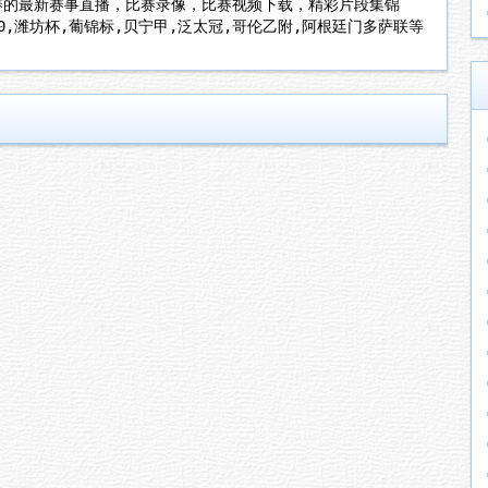
赛的最新赛事直播，比赛录像，比赛视频下载，精彩片段集锦
20,潍坊杯,葡锦标,贝宁甲,泛太冠,哥伦乙附,阿根廷门多萨联等