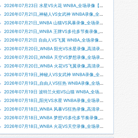
2026年07月23日 水星VS火花 WNBA_全场录像【全场回放】
2026年07月21日_神秘人VS女武神 WNBA录像_全场录像【视频集锦】
2026年07月21日_WNBA 山猫VS风暴录像_全场录像【全场回放】
2026年07月21日_WNBA 王牌VS多伦多节奏录像_全场录像【视频集锦】
2026年07月21日 自由人VS飞翼 WNBA_全场录像【全场回放】
2026年07月20日_WNBA 阳光VS水星录像_高清录像【全场回放】
2026年07月20日_WNBA 天空VS梦想录像_全场录像【全场回放】
2026年07月20日_WNBA 火花VS飞翼录像_高清录像【全场回放】
2026年07月19日_神秘人VS女武神 WNBA录像_全场录像【全场回放】
2026年07月19日_自由人VS狂热 WNBA录像_全场录像【高清回放】
2026年07月19日 波特兰火焰VS山猫 WNBA_全场录像【全场回放】
2026年07月18日_阳光VS水星 WNBA录像_全场录像【全场回放】
2026年07月18日_WNBA 风暴VS狂热录像_高清录像【全场回放】
2026年07月18日_WNBA 梦想VS多伦多节奏录像_全场录像【视频集锦】
2026年07月18日_WNBA 火花VS天空录像_全场录像【视频集锦】