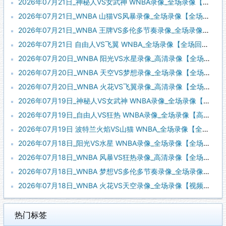
2026年07月21日_神秘人VS女武神 WNBA录像_全场录像【视频集锦】
2026年07月21日_WNBA 山猫VS风暴录像_全场录像【全场回放】
2026年07月21日_WNBA 王牌VS多伦多节奏录像_全场录像【视频集锦】
2026年07月21日 自由人VS飞翼 WNBA_全场录像【全场回放】
2026年07月20日_WNBA 阳光VS水星录像_高清录像【全场回放】
2026年07月20日_WNBA 天空VS梦想录像_全场录像【全场回放】
2026年07月20日_WNBA 火花VS飞翼录像_高清录像【全场回放】
2026年07月19日_神秘人VS女武神 WNBA录像_全场录像【全场回放】
2026年07月19日_自由人VS狂热 WNBA录像_全场录像【高清回放】
2026年07月19日 波特兰火焰VS山猫 WNBA_全场录像【全场回放】
2026年07月18日_阳光VS水星 WNBA录像_全场录像【全场回放】
2026年07月18日_WNBA 风暴VS狂热录像_高清录像【全场回放】
2026年07月18日_WNBA 梦想VS多伦多节奏录像_全场录像【视频集锦】
2026年07月18日_WNBA 火花VS天空录像_全场录像【视频集锦】
热门标签