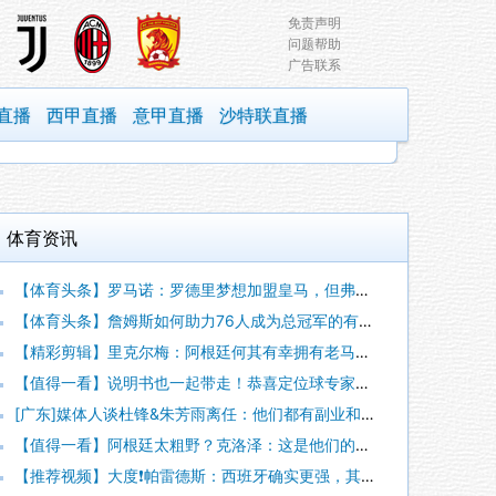
免责声明
问题帮助
广告联系
直播
西甲直播
意甲直播
沙特联直播
体育资讯
【体育头条】罗马诺：罗德里梦想加盟皇马，但弗洛伦蒂诺尚未批准
【体育头条】詹姆斯如何助力76人成为总冠军的有力争夺者？组织
【精彩剪辑】里克尔梅：阿根廷何其有幸拥有老马和梅西； 体力充
【值得一看】说明书也一起带走！恭喜定位球专家麦克菲从维拉转投
[广东]媒体人谈杜锋&朱芳雨离任：他们都有副业和兼项 体育唯
【值得一看】阿根廷太粗野？克洛泽：这是他们的特色，极其强调对
【推荐视频】大度❗️帕雷德斯：西班牙确实更强，其他没啥好辟谣