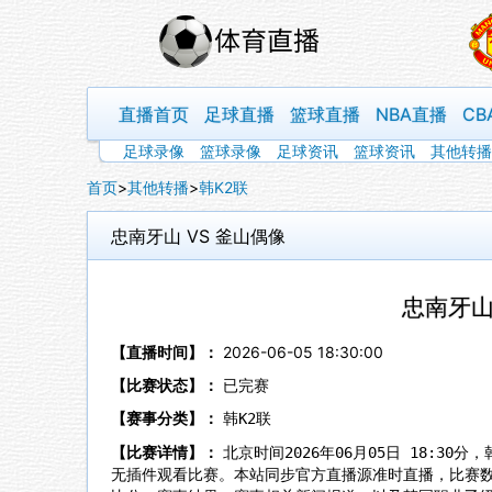
直播首页
足球直播
篮球直播
NBA直播
CB
足球录像
篮球录像
足球资讯
篮球资讯
其他转播
首页
>
其他转播
>
韩K2联
忠南牙山 VS 釜山偶像
忠南牙山
【直播时间】：
2026-06-05 18:30:00
【比赛状态】：
已完赛
【赛事分类】：
韩K2联
【比赛详情】：
北京时间2026年06月05日 18:3
无插件观看比赛。本站同步官方直播源准时直播，比赛