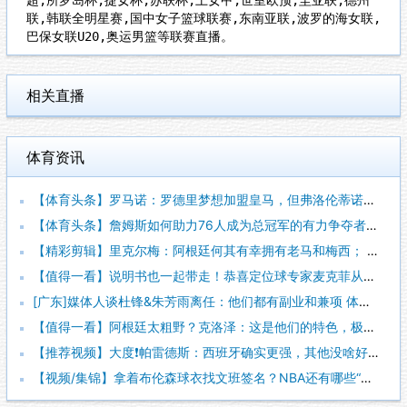
联,韩联全明星赛,国中女子篮球联赛,东南亚联,波罗的海女联,
巴保女联U20,奥运男篮等联赛直播。
相关直播
体育资讯
【体育头条】罗马诺：罗德里梦想加盟皇马，但弗洛伦蒂诺尚未批准
【体育头条】詹姆斯如何助力76人成为总冠军的有力争夺者？组织
【精彩剪辑】里克尔梅：阿根廷何其有幸拥有老马和梅西； 体力充
【值得一看】说明书也一起带走！恭喜定位球专家麦克菲从维拉转投
[广东]媒体人谈杜锋&朱芳雨离任：他们都有副业和兼项 体育唯
【值得一看】阿根廷太粗野？克洛泽：这是他们的特色，极其强调对
【推荐视频】大度❗️帕雷德斯：西班牙确实更强，其他没啥好辟谣
【视频/集锦】拿着布伦森球衣找文班签名？NBA还有哪些“贴脸