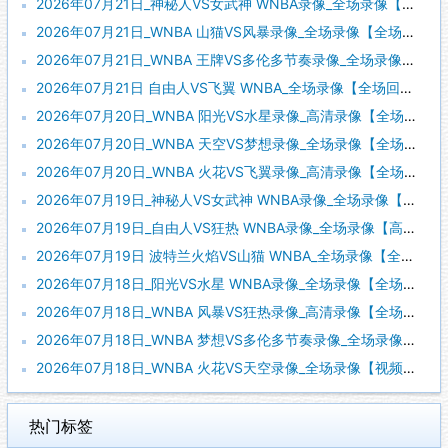
2026年07月21日_神秘人VS女武神 WNBA录像_全场录像【视频集锦】
2026年07月21日_WNBA 山猫VS风暴录像_全场录像【全场回放】
2026年07月21日_WNBA 王牌VS多伦多节奏录像_全场录像【视频集锦】
2026年07月21日 自由人VS飞翼 WNBA_全场录像【全场回放】
2026年07月20日_WNBA 阳光VS水星录像_高清录像【全场回放】
2026年07月20日_WNBA 天空VS梦想录像_全场录像【全场回放】
2026年07月20日_WNBA 火花VS飞翼录像_高清录像【全场回放】
2026年07月19日_神秘人VS女武神 WNBA录像_全场录像【全场回放】
2026年07月19日_自由人VS狂热 WNBA录像_全场录像【高清回放】
2026年07月19日 波特兰火焰VS山猫 WNBA_全场录像【全场回放】
2026年07月18日_阳光VS水星 WNBA录像_全场录像【全场回放】
2026年07月18日_WNBA 风暴VS狂热录像_高清录像【全场回放】
2026年07月18日_WNBA 梦想VS多伦多节奏录像_全场录像【视频集锦】
2026年07月18日_WNBA 火花VS天空录像_全场录像【视频集锦】
热门标签