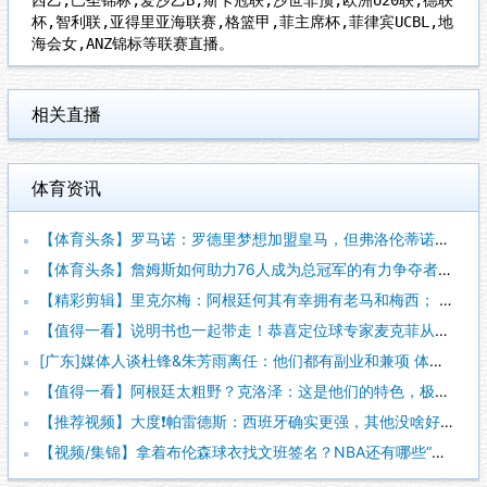
杯,智利联,亚得里亚海联赛,格篮甲,菲主席杯,菲律宾UCBL,地
海会女,ANZ锦标等联赛直播。
相关直播
体育资讯
【体育头条】罗马诺：罗德里梦想加盟皇马，但弗洛伦蒂诺尚未批准
【体育头条】詹姆斯如何助力76人成为总冠军的有力争夺者？组织
【精彩剪辑】里克尔梅：阿根廷何其有幸拥有老马和梅西； 体力充
【值得一看】说明书也一起带走！恭喜定位球专家麦克菲从维拉转投
[广东]媒体人谈杜锋&朱芳雨离任：他们都有副业和兼项 体育唯
【值得一看】阿根廷太粗野？克洛泽：这是他们的特色，极其强调对
【推荐视频】大度❗️帕雷德斯：西班牙确实更强，其他没啥好辟谣
【视频/集锦】拿着布伦森球衣找文班签名？NBA还有哪些“贴脸