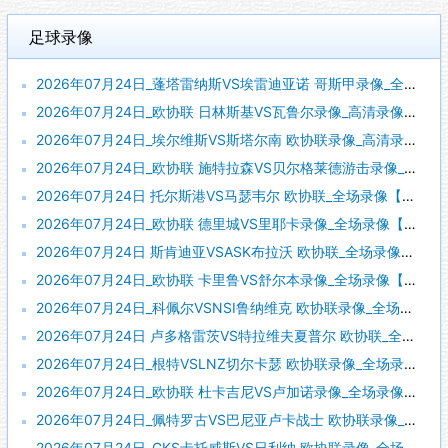
足球录像
2026年07月24日_蓬塔雷纳斯VS埃雷迪亚诺 哥斯甲录像_全场录像【视频集锦】
2026年07月24日_欧协联 日林斯基VS瓦鲁尔录像_高清录像【全场回放】
2026年07月24日_埃尔维斯VS斯塔尔南 欧协联录像_高清录像【全场回放】
2026年07月24日_欧协联 施特拉森VS贝尔格莱德游击录像_全场录像【视频集锦】
2026年07月24日 托尔斯港VS马瑟韦尔 欧协联_全场录像【视频集锦】
2026年07月24日_欧协联 德里城VS里耶卡录像_全场录像【全场回放】
2026年07月24日 斯肯迪亚VSASK布拉沃 欧协联_全场录像【全场回放】
2026年07月24日_欧协联 卡里鲁VS舒尔本录像_全场录像【全场回放】
2026年07月24日_科佩尔VSNSI鲁纳维克 欧协联录像_全场录像【高清回放】
2026年07月24日 卢多格雷茨VS特拉维夫夏普尔 欧协联_全场录像【视频集锦】
2026年07月24日_根特VSLNZ切尔卡瑟 欧协联录像_全场录像【全场回放】
2026年07月24日_欧协联 杜卡吉尼VS卢加诺录像_全场录像【视频集锦】
2026年07月24日_佩特罗古VS巴尼亚卢卡战士 欧协联录像_全场录像【视频集锦】
2026年07月24日_GKS卡托威斯VS日利纳 欧协联录像_全场录像【高清回放】